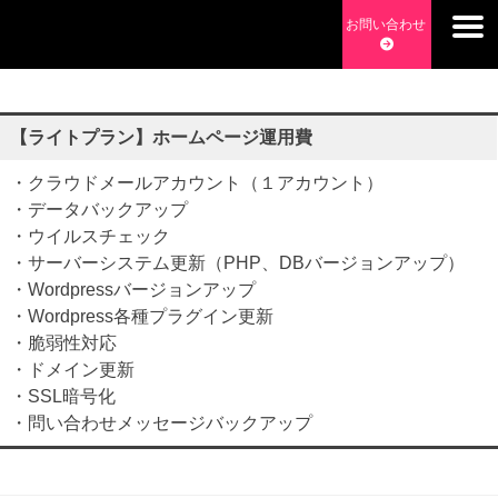
Skip
お問い合わせ
to
チョッピーデイズ
EC事業支援・ゼロから軌道にのせる実績あります・ EC事業
content
支援・ECサイト立ち上げ・Webマーケティング・SEO・ホー
ムページ制作・Web開発・アプリ開発・コーチング チョッピ
【ライトプラン】ホームページ運用費
ーデイズ ChoppyDays
・クラウドメールアカウント（１アカウント）
・データバックアップ
・ウイルスチェック
・サーバーシステム更新（PHP、DBバージョンアップ）
・Wordpressバージョンアップ
・Wordpress各種プラグイン更新
・脆弱性対応
・ドメイン更新
・SSL暗号化
・問い合わせメッセージバックアップ