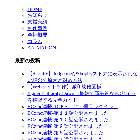
HOME
お知らせ
支援実績
制作事例
会社概要
コラム
ANIMATION
最新の投稿
【Shopify】Judge.meがShopifyストアに表示されな
い場合の原因と対応方法
【Webサイト制作】誠和幼稚園様
Figma × Shopify Dawn：最短で高品質なECサイト
を構築する完全ガイド
ECzine連載-TOP３０に５個ランクイン！
ECzine連載-第１１話公開されました
ECzine連載-第１０話公開されました
ECzine連載-第９話公開されました
ECzine連載-第８話公開されました
ECzine連載-第７話公開されました