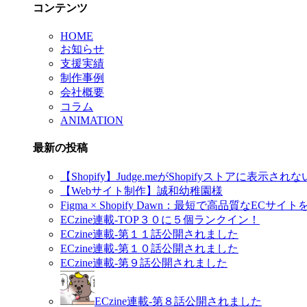
コンテンツ
HOME
お知らせ
支援実績
制作事例
会社概要
コラム
ANIMATION
最新の投稿
【Shopify】Judge.meがShopifyストアに表
【Webサイト制作】誠和幼稚園様
Figma × Shopify Dawn：最短で高品質なEC
ECzine連載-TOP３０に５個ランクイン！
ECzine連載-第１１話公開されました
ECzine連載-第１０話公開されました
ECzine連載-第９話公開されました
ECzine連載-第８話公開されました