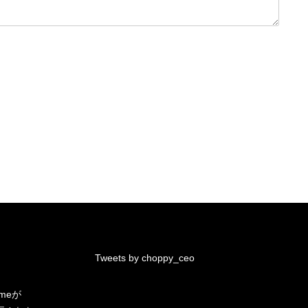
Tweets by choppy_ceo
.meが