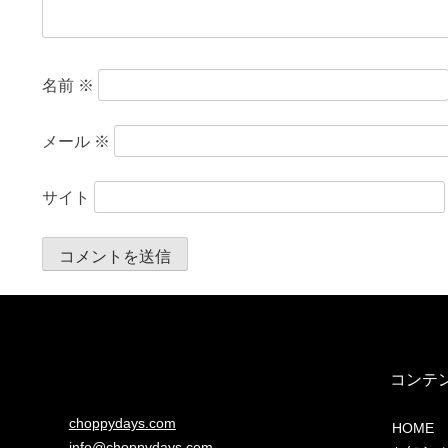
名前
※
メール
※
サイト
コンテ
choppydays.com
HOME
info@choppydays.com