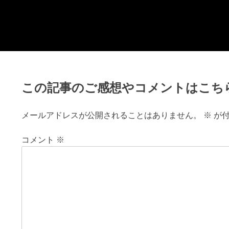
Skip
チョッピーデイズ
EC事業支援・ゼロから軌道にのせる実績あります・ EC
to
事業支援・ECサイト立ち上げ・Webマーケティング・
content
SEO・ホームページ制作・Web開発・アプリ開発・コー
チング チョッピーデイズ ChoppyDays
この記事のご感想やコメントはこち
メールアドレスが公開されることはありません。
※
が付
コメント
※