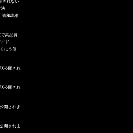
表示されない
方法
】誠和幼稚
：最短で高品質
ガイド
P３０に５個
１１話公開され
１０話公開され
９話公開されま
８話公開されま