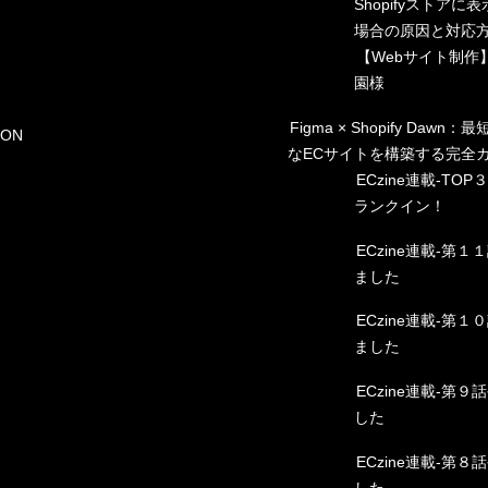
せ
Shopifyストアに
績
場合の原因と対応
例
【Webサイト制作
要
園様
Figma × Shopify Dawn
ION
なECサイトを構築する完全
ECzine連載-TO
ランクイン！
ECzine連載-第
ました
ECzine連載-第
ました
ECzine連載-第
した
ECzine連載-第
した