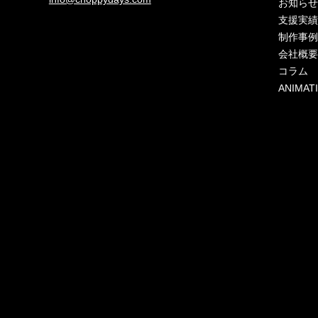
お知ら
支援実
制作事
会社概
コラム
ANIMAT