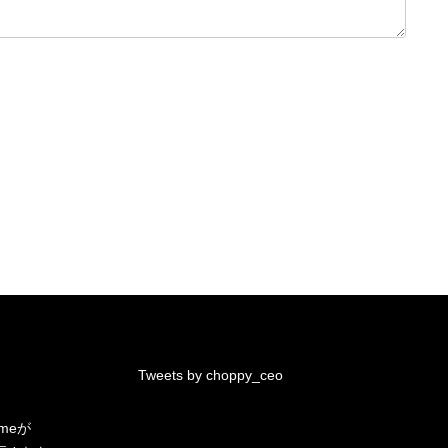
Tweets by choppy_ceo
.meが