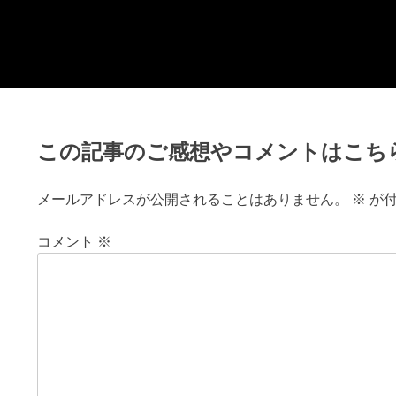
Skip
チョッピーデイズ
EC事業支援・ゼロから軌道にのせる実績あります・ EC
to
事業支援・ECサイト立ち上げ・Webマーケティング・
content
SEO・ホームページ制作・Web開発・アプリ開発・コー
チング チョッピーデイズ ChoppyDays
この記事のご感想やコメントはこち
メールアドレスが公開されることはありません。
※
が付
コメント
※