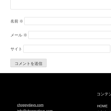
名前
※
メール
※
サイト
コンテ
choppydays.com
HOME
info@choppydays.com