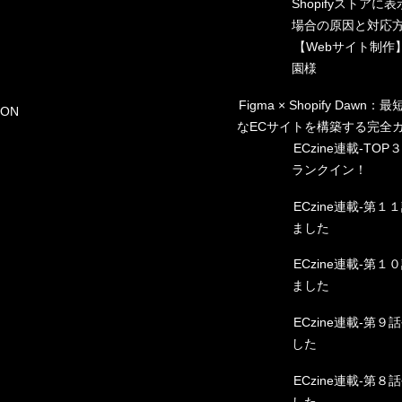
せ
Shopifyストアに
績
場合の原因と対応
例
【Webサイト制作
要
園様
Figma × Shopify Dawn
ION
なECサイトを構築する完全
ECzine連載-TO
ランクイン！
ECzine連載-第
ました
ECzine連載-第
ました
ECzine連載-第
した
ECzine連載-第
した