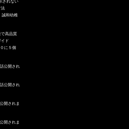
表示されない
方法
】誠和幼稚
：最短で高品質
ガイド
P３０に５個
１１話公開され
１０話公開され
９話公開されま
８話公開されま