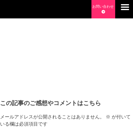
Skip
お問い合わせ
to
content
チョッピーデイズ
EC事業支援・ゼロから軌道にのせる実績あります・ EC事業
支援・ECサイト立ち上げ・Webマーケティング・SEO・ホー
ムページ制作・Web開発・アプリ開発・コーチング チョッピ
ーデイズ ChoppyDays
この記事のご感想やコメントはこちら
メールアドレスが公開されることはありません。
※
が付いて
いる欄は必須項目です