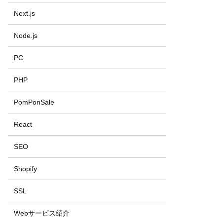
Next.js
Node.js
PC
PHP
PomPonSale
React
SEO
Shopify
SSL
Webサービス紹介