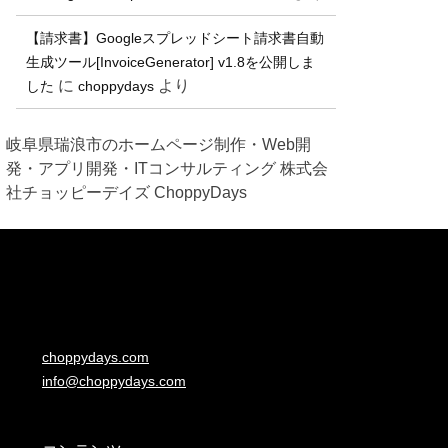
【請求書】Googleスプレッドシート請求書自動
生成ツール[InvoiceGenerator] v1.8を公開しま
に
より
した
choppydays
岐阜県瑞浪市のホームページ制作・Web開
発・アプリ開発・ITコンサルティング 株式会
社チョッピーデイズ ChoppyDays
choppydays.com
info@choppydays.com