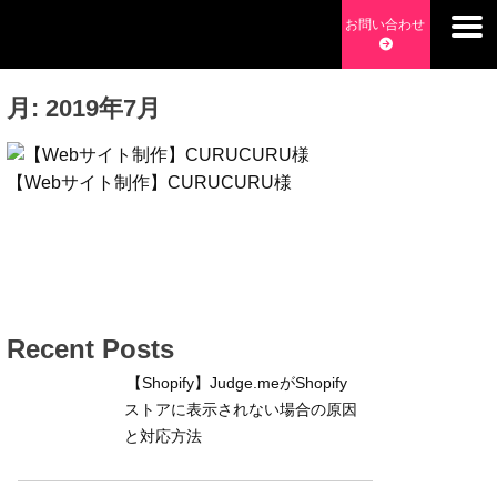
Skip
お問い合わせ
to
チョッピーデイズ
EC事業支援・ゼロから軌道にのせる実績あります・ EC事業
content
支援・ECサイト立ち上げ・Webマーケティング・SEO・ホー
月:
2019年7月
ムページ制作・Web開発・アプリ開発・コーチング チョッピ
ーデイズ ChoppyDays
【Webサイト制作】CURUCURU様
Recent Posts
【Shopify】Judge.meがShopify
ストアに表示されない場合の原因
と対応方法