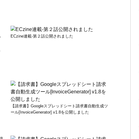
ECzine連載-第２話公開されました
チ
物
【請求書】Googleスプレッドシート請求書自動生成ツ
ール[InvoiceGenerator] v1.8を公開しました