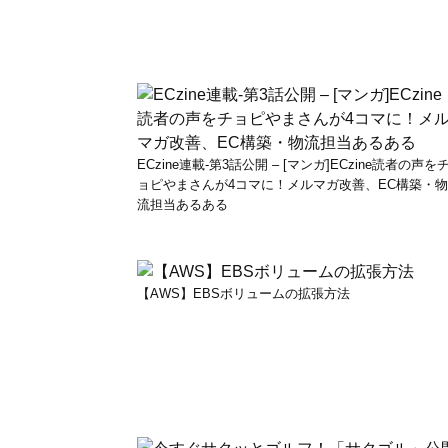
ECzine連載-第3話公開 – [マンガ]ECzine読者の声を
ョピやまさんが4コマに！メルマガ改善、EC構築・
流担当あるある
【AWS】EBSボリュームの拡張方法