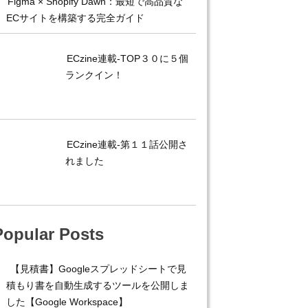
Figma × Shopify Dawn：最短で高品質な
ECサイトを構築する完全ガイド
ECzine連載-TOP３０に５個
ランクイン！
ECzine連載-第１１話公開さ
れました
Popular Posts
【見積書】Googleスプレッドシートで見
積もり書を自動生成するツールを公開しま
した【Google Workspace】