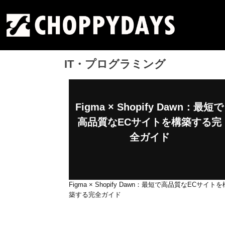
Skip
チョッピーデイズ
EC事業支援・ゼロから軌道にのせる実績あります・ EC
to
事業支援・ECサイト立ち上げ・Webマーケティング・
content
SEO・ホームページ制作・Web開発・アプリ開発・コー
チング チョッピーデイズ ChoppyDays
IT・プログラミング
Figma × Shopify Dawn：最短で
高品質なECサイトを構築する完
全ガイド
Figma × Shopify Dawn：最短で高品質なECサイトを
築する完全ガイド