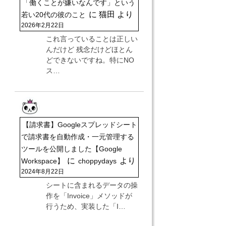
「働くことが嫌いなんです」という
に
猫田
より
若い20代の彼のこと
2026年2月22日
これ言っていることは正しい
んだけど 残念だけどほとん
どできないですね。特にNO
ス…
【請求書】Googleスプレッドシート
で請求書を自動作成・一元管理する
ツールを公開しました【Google
に
より
Workspace】
choppydays
2024年8月22日
シートに含まれるデータの操
作を「Invoice」メソッドが
行うため、実装した「I…