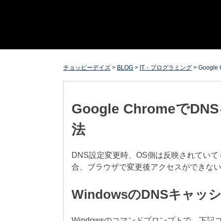
Skip
チョッピーデイズ
EC事業支援・ゼロから軌道にのせる実績あります・ EC
to
事業支援・ECサイト立ち上げ・Webマーケティング・
content
SEO・ホームページ制作・Web開発・アプリ開発・コー
チング チョッピーデイズ ChoppyDays
チョッピーデイズ
>
BLOG
>
IT・プログラミング
>
Goog
Google Chrome
法
DNS設定変更時、OS側は反映されてい
合、ブラウザで変更後アクセスができな
WindowsのDNSキャ
Windowsのコマンドプロンプトで、下