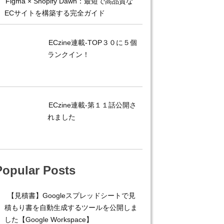
Figma × Shopify Dawn：最短で高品質な
ECサイトを構築する完全ガイド
ECzine連載-TOP３０に５個
ランクイン！
ECzine連載-第１１話公開さ
れました
Popular Posts
【見積書】Googleスプレッドシートで見
積もり書を自動生成するツールを公開しま
した【Google Workspace】