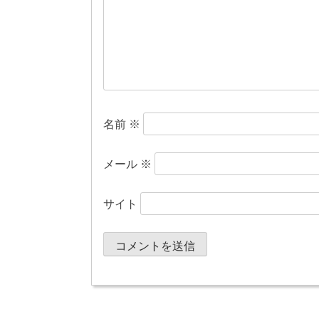
ョ
ン
名前
※
メール
※
サイト