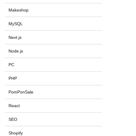
Makeshop
MySQL
Next.js
Node.js
PC
PHP
PomPonSale
React
SEO
Shopify