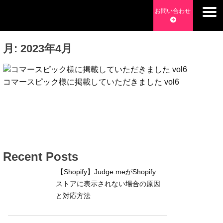
Skip
お問い合わせ
to
チョッピーデイズ
EC事業支援・ゼロから軌道にのせる実績あります・ EC事業
content
支援・ECサイト立ち上げ・Webマーケティング・SEO・ホー
月:
2023年4月
ムページ制作・Web開発・アプリ開発・コーチング チョッピ
ーデイズ ChoppyDays
コマースピック様に掲載していただきました vol6
Recent Posts
【Shopify】Judge.meがShopify
ストアに表示されない場合の原因
と対応方法