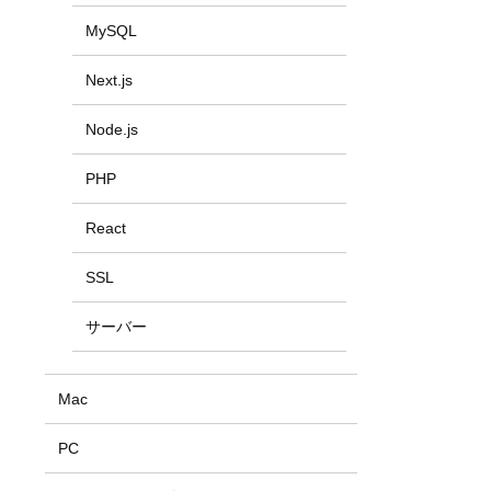
MySQL
Next.js
Node.js
PHP
React
SSL
サーバー
Mac
PC