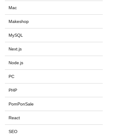
Mac
Makeshop
MySQL
Next.js
Node.js
PC
PHP
PomPonSale
React
SEO