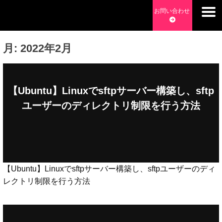
Skip
お問い合わせ
to
チョッピーデイズ
EC事業支援・ゼロから軌道にのせる実績あります・ EC事業
content
支援・ECサイト立ち上げ・Webマーケティング・SEO・ホー
月:
2022年2月
ムページ制作・Web開発・アプリ開発・コーチング チョッピ
ーデイズ ChoppyDays
【Ubuntu】Linuxでsftpサーバー構築し、sftp
ユーザーのディレクトリ制限を行う方法
【Ubuntu】Linuxでsftpサーバー構築し、sftpユーザーのディ
レクトリ制限を行う方法