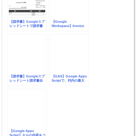
【請求書】Googleスプ
【Google
レッドシートで請求書
Workspace】Invoice
を自動作成・一元管理
Generator(請求書自動
するツールを公開しま
生成)ツールに反響の声
した【Google
をいただきました
Workspace】
【請求書】Googleスプ
【GAS】Google Apps
レッドシート請求書自
Scriptで、列内の最大
動生成に「支払期限」
値・最小値を取得する
を追加しました【v1.3】
方法【スプレッドシー
ト】
【Google Apps
Script】セルの内容をコ