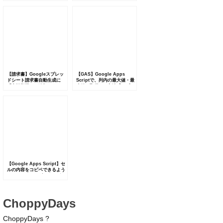
開しました【Google
ただきました
Workspace】
【請求書】Googleスプレッ
【GAS】Google Apps
ドシート請求書自動生成に
Scriptで、列内の最大値・最
「支払期限」を追加しました
小値を取得する方法【スプレ
【v1.3】
ッドシート】
【Google Apps Script】セ
ルの内容をコピペできるよう
に、メッセージダイアログに
改行して表示する【スプレッ
ドシート】
ChoppyDays
ChoppyDays ?