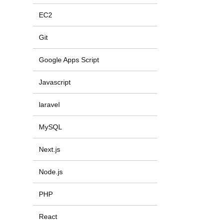
EC2
Git
Google Apps Script
Javascript
laravel
MySQL
Next.js
Node.js
PHP
React