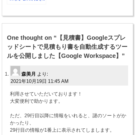
ピペできるように、メ
ッセージダイアログに
改行して表示する【ス
プレッドシート】
投
稿
One thought on “
【見積書】Googleスプレ
ナ
ッドシートで見積もり書を自動生成するツー
ビ
ルを公開しました【Google Workspace】
”
ゲ
ー
森美月
より:
2021年10月19日 11:45 AM
シ
利用させていただいております！
ョ
大変便利で助かります。
ン
ただ、29行目以降に情報をいれると、謎のソートがか
かったり、
29行目の情報が1番上に表示されてしまします。