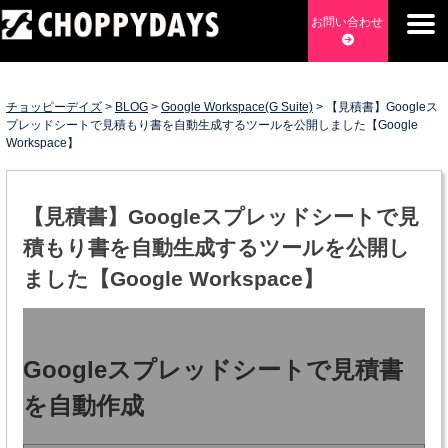
Skip
お問い合わせ
to
content
チョッピーデイズ
EC事業支援・ゼロから軌道にのせる実績あります・ EC事業
支援・ECサイト立ち上げ・Webマーケティング・SEO・ホー
チョッピーデイズ
>
BLOG
>
Google Workspace(G Suite)
>
【見積書】Googleス
ムページ制作・Web開発・アプリ開発・コーチング チョッピ
プレッドシートで見積もり書を自動生成するツールを公開しました【Google
Workspace】
ーデイズ ChoppyDays
【見積書】Googleスプレッドシートで見
積もり書を自動生成するツールを公開し
ました【Google Workspace】
Googleスプレッドシートで見積書
を自動作成