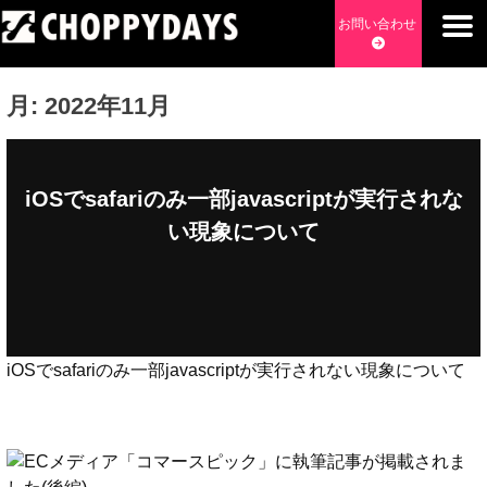
Skip
お問い合わせ
to
content
チョッピーデイズ
EC事業支援・ゼロから軌道にのせる実績あります・ EC事業
月:
2022年11月
支援・ECサイト立ち上げ・Webマーケティング・SEO・ホー
ムページ制作・Web開発・アプリ開発・コーチング チョッピ
ーデイズ ChoppyDays
iOSでsafariのみ一部javascriptが実行されな
い現象について
iOSでsafariのみ一部javascriptが実行されない現象について