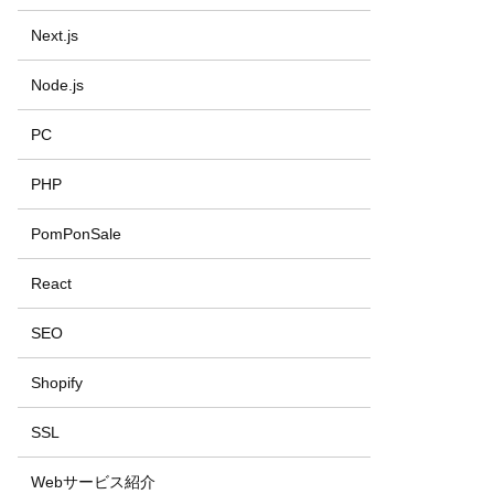
Next.js
Node.js
PC
PHP
PomPonSale
React
SEO
Shopify
SSL
Webサービス紹介