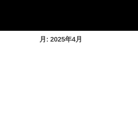
Skip
チョッピーデイズ
EC事業支援・ゼロから軌道にのせる実績あります・ EC
to
事業支援・ECサイト立ち上げ・Webマーケティング・
content
SEO・ホームページ制作・Web開発・アプリ開発・コー
チング チョッピーデイズ ChoppyDays
月:
2025年4月