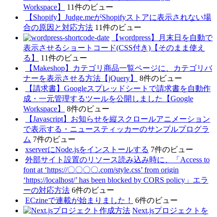
Workspace】
11件のビュー
【Shopify】Judge.meがShopifyストアに表示されない場
合の原因と対応方法
11件のビュー
【wordpress】月末日を自動で
表示させるショートコード(CSS付き)【そのまま使え
る】
11件のビュー
【Makeshop】カテゴリ商品一覧ページに、カテゴリバ
ナーを表示させる方法【jQuery】
8件のビュー
【請求書】Googleスプレッドシートで請求書を自動作
成・一元管理するツールを公開しました【Google
Workspace】
8件のビュー
【Javascript】お知らせを縦スクロールアニメーション
で表示する・ニュースティッカーのサンプルプログラ
ム
7件のビュー
xserverにNode.jsをインストールする
7件のビュー
外部サイト設置のリソース読み込み時に、「Access to
font at ‘https://〇〇〇〇.com/style.css’ from origin
‘https://localhost/’ has been blocked by CORS policy」エラ
ーの対応方法
6件のビュー
ECzineで連載が始まりました！
6件のビュー
Next.jsプロジェクトを