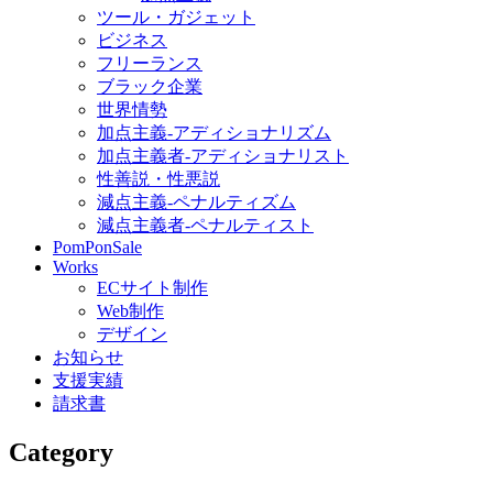
ツール・ガジェット
ビジネス
フリーランス
ブラック企業
世界情勢
加点主義-アディショナリズム
加点主義者-アディショナリスト
性善説・性悪説
減点主義-ペナルティズム
減点主義者-ペナルティスト
PomPonSale
Works
ECサイト制作
Web制作
デザイン
お知らせ
支援実績
請求書
Category