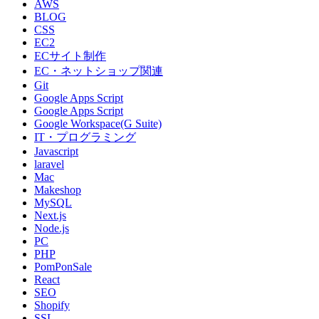
AWS
BLOG
CSS
EC2
ECサイト制作
EC・ネットショップ関連
Git
Google Apps Script
Google Apps Script
Google Workspace(G Suite)
IT・プログラミング
Javascript
laravel
Mac
Makeshop
MySQL
Next.js
Node.js
PC
PHP
PomPonSale
React
SEO
Shopify
SSL