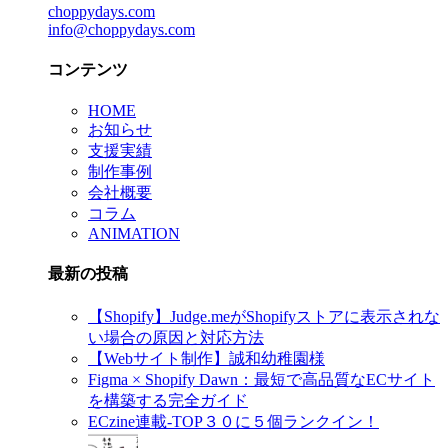
choppydays.com
info@choppydays.com
コンテンツ
HOME
お知らせ
支援実績
制作事例
会社概要
コラム
ANIMATION
最新の投稿
【Shopify】Judge.meがShopifyストアに表示されな
い場合の原因と対応方法
【Webサイト制作】誠和幼稚園様
Figma × Shopify Dawn：最短で高品質なECサイト
を構築する完全ガイド
ECzine連載-TOP３０に５個ランクイン！