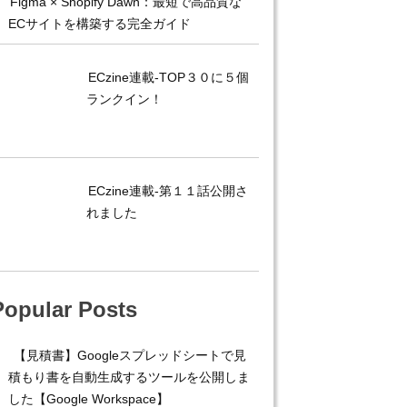
Figma × Shopify Dawn：最短で高品質な
ECサイトを構築する完全ガイド
ECzine連載-TOP３０に５個
ランクイン！
ECzine連載-第１１話公開さ
れました
Popular Posts
【見積書】Googleスプレッドシートで見
積もり書を自動生成するツールを公開しま
した【Google Workspace】