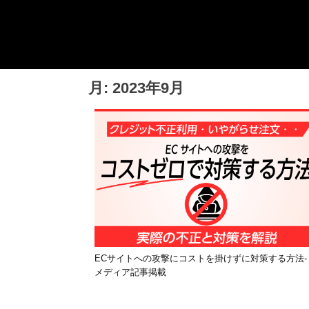
Skip
チョッピーデイズ
EC事業支援・ゼロから軌道にのせる実績あります・ EC
to
事業支援・ECサイト立ち上げ・Webマーケティング・
content
SEO・ホームページ制作・Web開発・アプリ開発・コー
チング チョッピーデイズ ChoppyDays
月:
2023年9月
ECサイトへの攻撃にコストを掛けずに対策する方法-
メディア記事掲載