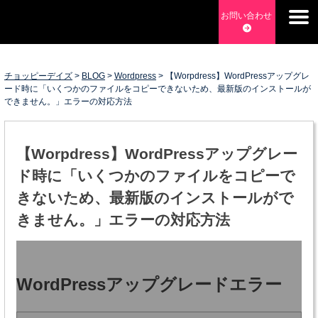
Skip
お問い合わせ
to
チョッピーデイズ
EC事業支援・ゼロから軌道にのせる実績あります・ EC事業
content
支援・ECサイト立ち上げ・Webマーケティング・SEO・ホー
ムページ制作・Web開発・アプリ開発・コーチング チョッピ
チョッピーデイズ
>
BLOG
>
Wordpress
>
【Worpdress】WordPressアップグレ
ード時に「いくつかのファイルをコピーできないため、最新版のインストールが
ーデイズ ChoppyDays
できません。」エラーの対応方法
【Worpdress】WordPressアップグレー
ド時に「いくつかのファイルをコピーで
きないため、最新版のインストールがで
きません。」エラーの対応方法
WordPressアップグレードエラー