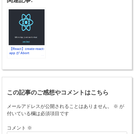
関連記事:
【React】create-react-
app が Abort
installation になった場
合の対処法
投
稿
この記事のご感想やコメントはこちら
ナ
ビ
メールアドレスが公開されることはありません。
※
が
付いている欄は必須項目です
ゲ
ー
コメント
※