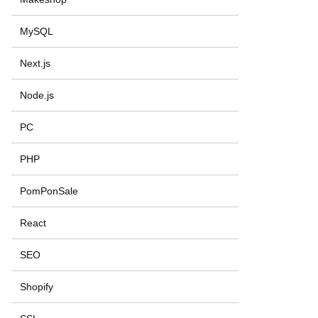
MySQL
Next.js
Node.js
PC
PHP
PomPonSale
React
SEO
Shopify