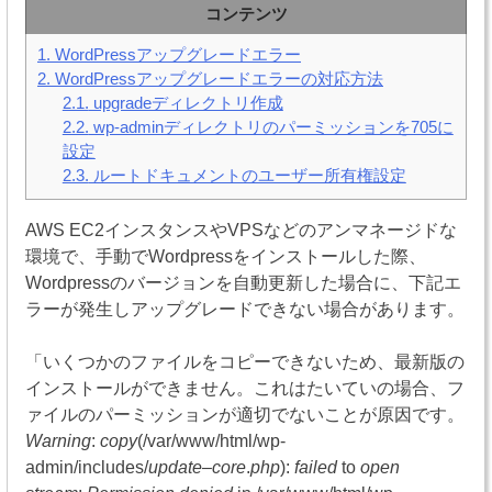
コンテンツ
1.
WordPressアップグレードエラー
2.
WordPressアップグレードエラーの対応方法
2.1.
upgradeディレクトリ作成
2.2.
wp-adminディレクトリのパーミッションを705に
設定
2.3.
ルートドキュメントのユーザー所有権設定
AWS EC2インスタンスやVPSなどのアンマネージドな
環境で、手動でWordpressをインストールした際、
Wordpressのバージョンを自動更新した場合に、下記エ
ラーが発生しアップグレードできない場合があります。
「いくつかのファイルをコピーできないため、最新版の
インストールができません。これはたいていの場合、フ
ァイルのパーミッションが適切でないことが原因です。
Warning
:
copy
(/var/www/html/wp-
admin/includes/
update
–
core
.
php
):
failed
to
open