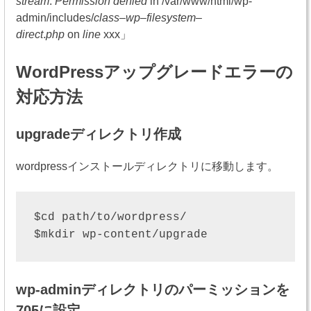
stream
:
Permission denied
in /var/www/html/wp-
admin/includes/
class
–
wp
–
filesystem
–
direct
.
php
on
line
xxx」
WordPressアップグレードエラーの
対応方法
upgradeディレクトリ作成
wordpressインストールディレクトリに移動します。
$cd path/to/wordpress/

$mkdir wp-content/upgrade
wp-adminディレクトリのパーミッションを
705に設定