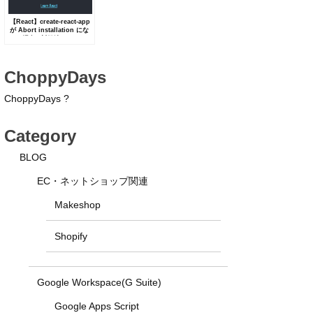
【React】create-react-app
が Abort installation にな
った場合の対処法
ChoppyDays
ChoppyDays ?
Category
BLOG
EC・ネットショップ関連
Makeshop
Shopify
Google Workspace(G Suite)
Google Apps Script