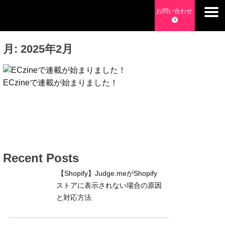
Skip
お問い合わせ
to
チョッピーデイズ
EC事業支援・ゼロから軌道にのせる実績あります・ EC事業
content
支援・ECサイト立ち上げ・Webマーケティング・SEO・ホー
月:
2025年2月
ムページ制作・Web開発・アプリ開発・コーチング チョッピ
ーデイズ ChoppyDays
ECzineで連載が始まりました！
Recent Posts
【Shopify】Judge.meがShopify
ストアに表示されない場合の原因
と対応方法