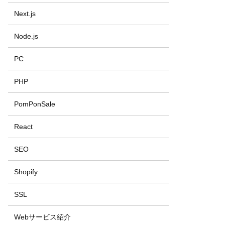
Next.js
Node.js
PC
PHP
PomPonSale
React
SEO
Shopify
SSL
Webサービス紹介