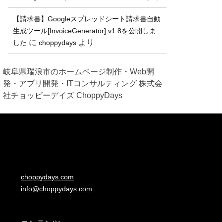
【請求書】Googleスプレッドシート請求書自動
生成ツール[InvoiceGenerator] v1.8を公開しま
に
より
した
choppydays
岐阜県瑞浪市のホームページ制作・Web開
発・アプリ開発・ITコンサルティング 株式会
社チョッピーデイズ ChoppyDays
choppydays.com
info@choppydays.com