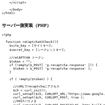
    </script>

    </body>

</html>

サーバー側実装（PHP）
<?php

  function reCaptchaV2Check(){

    $site_key = [サイトキー];

    $secret_key = [シークレットキー];

    //reCAPTCHA トークン

    $token = "";

    if (!empty($_POST[ 'g-recaptcha-response' ])) {

      $token = $_POST[ 'g-recaptcha-response' ];

    }

    if ( !empty($token) ) {

      //cURLでrecaptchaにアクセス

      $ch = curl_init();

      curl_setopt($ch, CURLOPT_URL,"https://www.google.
      curl_setopt($ch, CURLOPT_POST, true );

      //POSTパラメタ
