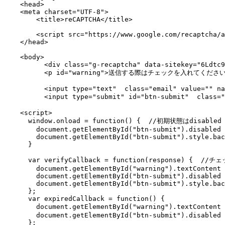
    <head>

    <meta charset="UTF-8">

        <title>reCAPTCHA</title>

        <script src="https://www.google.com/recaptcha/a
    </head>

    <body>

          <div class="g-recaptcha" data-sitekey="6Ldtc9
          <p id="warning">送信する際はチェックを入れてください。
          <input type="text"  class="email" value="" na
          <input type="submit" id="btn-submit"  class=
    <script>

      window.onload = function() {  //初期状態はdisabled

        document.getElementById("btn-submit").disabled 
        document.getElementById("btn-submit").style.bac
      }

      var verifyCallback = function(response) {  
        document.getElementById("warning").textContent 
        document.getElementById("btn-submit").disabled 
        document.getElementById("btn-submit").style.bac
      };

      var expiredCallback = function() {

        document.getElementById("warning").textC
        document.getElementById("btn-submit").disabled 
      };
