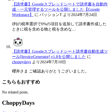
【請求書】Googleスプレッドシートで請求書を自動作
成・一元管理するツールを公開しました【Google
Workspace】
に
パッションT
より
2024年7月24日
I列の税率選択で0%の項目を追加して請求書作成した
ときに税を含める物と税を含めな…
【請求書】Googleスプレッドシート請求書自動生成ツ
ール[InvoiceGenerator] v1.8を公開しました
に
choppydays
より
2024年7月10日
櫻井さま ご確認ありがとうございました。
こちらもおすすめ
No related posts.
ChoppyDays