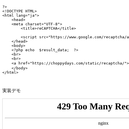
?>

<!DOCTYPE HTML>

<html lang="ja">

    <head>

    <meta charset="UTF-8">

        <title>reCAPTCHA</title>

        <script src="https://www.google.com/recaptcha/a
    </head>

    <body>

    <?php echo  $result_data;  ?>

    <br>

    <br>

    <a href="https://choppydays.com/static/recaptcha/"
    </body>

</html>

実装デモ