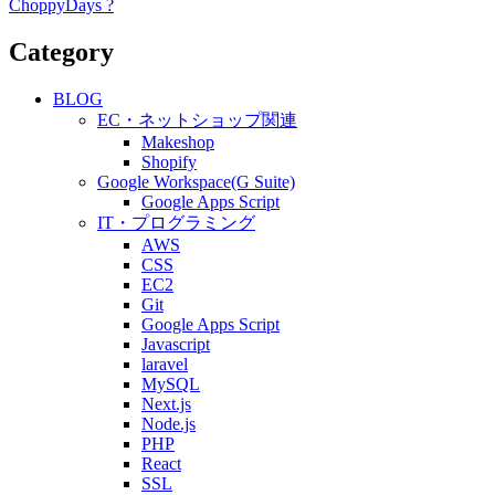
ChoppyDays ?
Category
BLOG
EC・ネットショップ関連
Makeshop
Shopify
Google Workspace(G Suite)
Google Apps Script
IT・プログラミング
AWS
CSS
EC2
Git
Google Apps Script
Javascript
laravel
MySQL
Next.js
Node.js
PHP
React
SSL