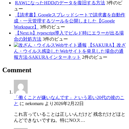
RAWになったHDDのデータを復旧する方法
3件のビ
ュー
【請求書】Googleスプレッドシートで請求書を自動作
成・一元管理するツールを公開しました【Google
Workspace】
3件のビュー
【Next.js】typescript導入でビルド時にエラーが出る場
合の対処方法
3件のビュー
【SAKURA】改ざ
ん・ウイルス感染したWebサイトを発見した場合の通
報方法-SAKURAインターネット
2件のビュー
Comment
「働くことが嫌いなんです」という若い20代の彼のこ
と
に
nekomaru
より
2026年2月22日
これ言っていることは正しいんだけど 残念だけどほと
んどできないですね。特にNOス…