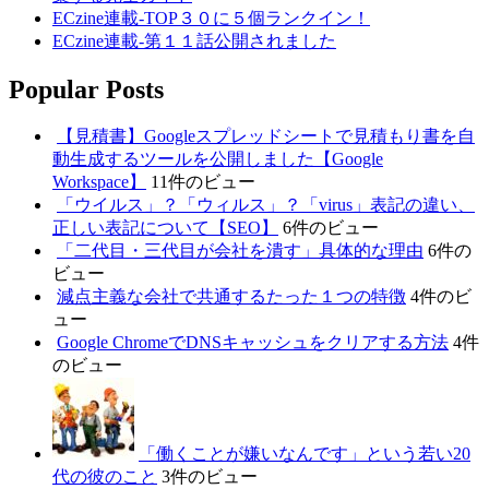
ECzine連載-TOP３０に５個ランクイン！
ECzine連載-第１１話公開されました
Popular Posts
【見積書】Googleスプレッドシートで見積もり書を自
動生成するツールを公開しました【Google
Workspace】
11件のビュー
「ウイルス」？「ウィルス」？「virus」表記の違い、
正しい表記について【SEO】
6件のビュー
「二代目・三代目が会社を潰す」具体的な理由
6件の
ビュー
減点主義な会社で共通するたった１つの特徴
4件のビ
ュー
Google ChromeでDNSキャッシュをクリアする方法
4件
のビュー
「働くことが嫌いなんです」という若い20
代の彼のこと
3件のビュー