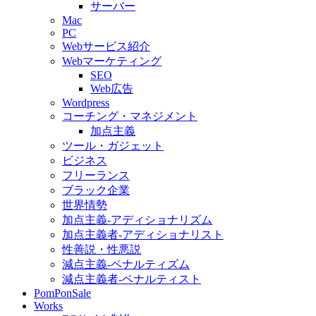
サーバー
Mac
PC
Webサービス紹介
Webマーケティング
SEO
Web広告
Wordpress
コーチング・マネジメント
加点主義
ツール・ガジェット
ビジネス
フリーランス
ブラック企業
世界情勢
加点主義-アディショナリズム
加点主義者-アディショナリスト
性善説・性悪説
減点主義-ペナルティズム
減点主義者-ペナルティスト
PomPonSale
Works