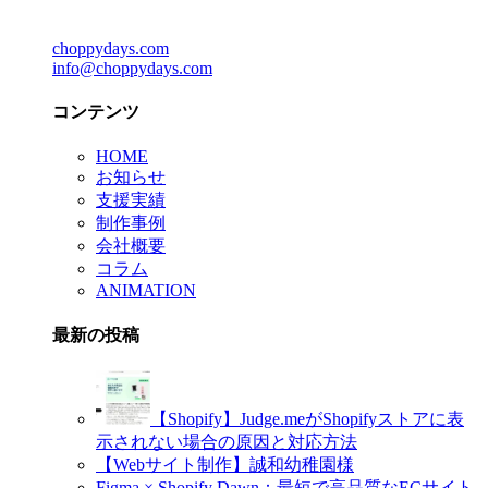
choppydays.com
info@choppydays.com
コンテンツ
HOME
お知らせ
支援実績
制作事例
会社概要
コラム
ANIMATION
最新の投稿
【Shopify】Judge.meがShopifyストアに表
示されない場合の原因と対応方法
【Webサイト制作】誠和幼稚園様
Figma × Shopify Dawn：最短で高品質なECサイト