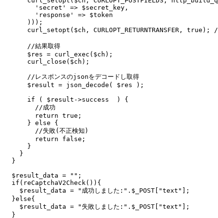
      curl_setopt($ch, CURLOPT_POSTFIELDS, http_build_q
        'secret' => $secret_key,

        'response' => $token

      )));

      curl_setopt($ch, CURLOPT_RETURNTRANSFER, t
      //結果取得

      $res = curl_exec($ch);

      curl_close($ch);

      //レスポンスのjsonをデコードし取得

      $result = json_decode( $res );

      if ( $result->success  ) {

        //成功

        return true;

      } else {

        //失敗(不正検知)

        return false;

      }

    }

  }

  $result_data = "";

  if(reCaptchaV2Check()){

    $result_data = "成功しました:".$_POST["text"];

  }else{

    $result_data = "失敗しました:".$_POST["text"];

  }
