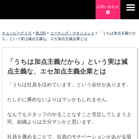
Skip
お問い合わせ
to
content
チョッピーデイズ
>
BLOG
>
コーチング・マネジメント
>
「うちは加点主義だか
ら」という実は減点主義な、エセ加点主義企業とは
チョッピーデイズ
EC事業支援・ゼロから軌道にのせる実績あります・ EC事業
「うちは加点主義だから」という実は減
支援・ECサイト立ち上げ・Webマーケティング・SEO・ホー
点主義な、エセ加点主義企業とは
ムページ制作・Web開発・アプリ開発・コーチング チョッピ
ーデイズ ChoppyDays
「うちは社員をほめています」という会社があります。
たしかに褒めないよりはマシかもしれません。
なんでもスタッフのやることなすこと否定してしまう上
司、組織よりは大分マシかと思います。
社員を褒めることで、社員のモチベーションがあがる場