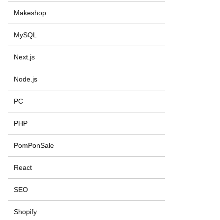
Makeshop
MySQL
Next.js
Node.js
PC
PHP
PomPonSale
React
SEO
Shopify