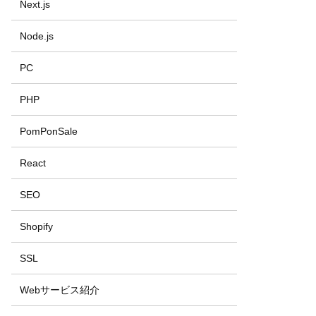
Next.js
Node.js
PC
PHP
PomPonSale
React
SEO
Shopify
SSL
Webサービス紹介