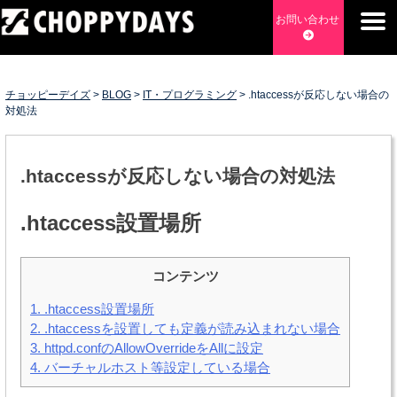
Skip
お問い合わせ
to
content
チョッピーデイズ
EC事業支援・ゼロから軌道にのせる実績あります・ EC事業
支援・ECサイト立ち上げ・Webマーケティング・SEO・ホー
チョッピーデイズ
>
BLOG
>
IT・プログラミング
>
.htaccessが反応しない場合の
ムページ制作・Web開発・アプリ開発・コーチング チョッピ
対処法
ーデイズ ChoppyDays
.htaccessが反応しない場合の対処法
.htaccess設置場所
コンテンツ
1.
.htaccess設置場所
2.
.htaccessを設置しても定義が読み込まれない場合
3.
httpd.confのAllowOverrideをAllに設定
4.
バーチャルホスト等設定している場合