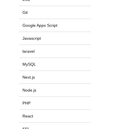
Git
Google Apps Script
Javascript
laravel
MySQL
Next.js
Node.js
PHP
React