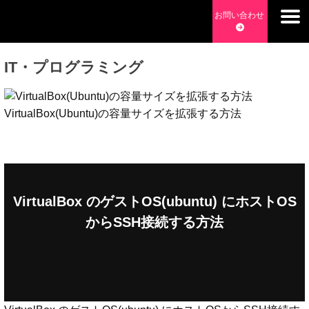
Skip
お問い合わせ
to
チョッピーデイズ
EC事業支援・ゼロから軌道にのせる実績あります・ EC事業
content
支援・ECサイト立ち上げ・Webマーケティング・SEO・ホー
IT・プログラミング
ムページ制作・Web開発・アプリ開発・コーチング チョッピ
ーデイズ ChoppyDays
VirtualBox(Ubuntu)の容量サイズを拡張する方法
VirtualBox のゲストOS(ubuntu) にホストOS
からSSH接続する方法