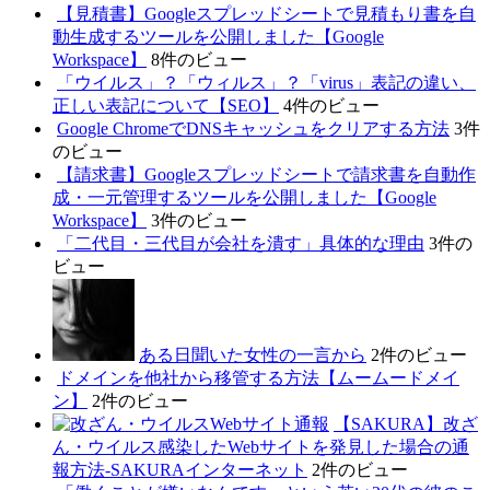
【見積書】Googleスプレッドシートで見積もり書を自
動生成するツールを公開しました【Google
Workspace】
8件のビュー
「ウイルス」？「ウィルス」？「virus」表記の違い、
正しい表記について【SEO】
4件のビュー
Google ChromeでDNSキャッシュをクリアする方法
3件
のビュー
【請求書】Googleスプレッドシートで請求書を自動作
成・一元管理するツールを公開しました【Google
Workspace】
3件のビュー
「二代目・三代目が会社を潰す」具体的な理由
3件の
ビュー
ある日聞いた女性の一言から
2件のビュー
ドメインを他社から移管する方法【ムームードメイ
ン】
2件のビュー
【SAKURA】改ざ
ん・ウイルス感染したWebサイトを発見した場合の通
報方法-SAKURAインターネット
2件のビュー