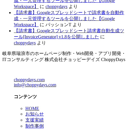
成・一元管理するツールを公開しました【Google
Workspace】
に
choppydays
より
【請求書】Googleスプレッドシートで請求書を自動作
成・一元管理するツールを公開しました【Google
Workspace】
に
パッションT
より
【請求書】Googleスプレッドシート請求書自動生成ツ
ール[InvoiceGenerator] v1.8を公開しました
に
choppydays
より
岐阜県瑞浪市のホームページ制作・Web開発・アプリ開発・
ITコンサルティング 株式会社チョッピーデイズ ChoppyDays
choppydays.com
info@choppydays.com
コンテンツ
HOME
お知らせ
支援実績
制作事例