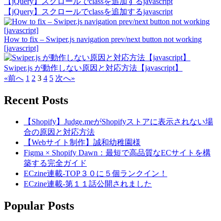
【jQuery】スクロールでclassを追加するjavascript
【jQuery】スクロールでclassを追加するjavascript
How to fix – Swiper.js navigation prev/next button not working
[javascript]
Swiper.js が動作しない原因と対応方法【javascript】
«前へ
1
2
3
4
5
次へ»
Recent Posts
【Shopify】Judge.meがShopifyストアに表示されない場
合の原因と対応方法
【Webサイト制作】誠和幼稚園様
Figma × Shopify Dawn：最短で高品質なECサイトを構
築する完全ガイド
ECzine連載-TOP３０に５個ランクイン！
ECzine連載-第１１話公開されました
Popular Posts