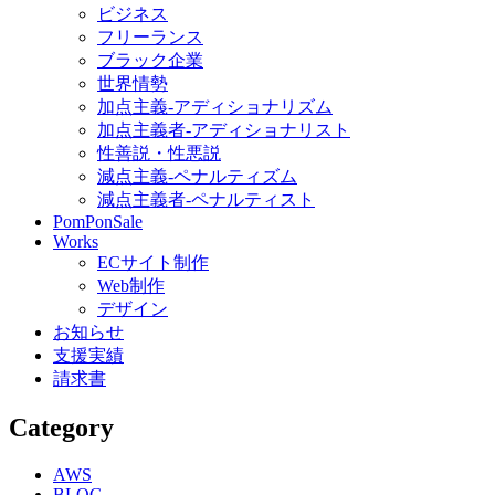
ビジネス
フリーランス
ブラック企業
世界情勢
加点主義-アディショナリズム
加点主義者-アディショナリスト
性善説・性悪説
減点主義-ペナルティズム
減点主義者-ペナルティスト
PomPonSale
Works
ECサイト制作
Web制作
デザイン
お知らせ
支援実績
請求書
Category
AWS
BLOG