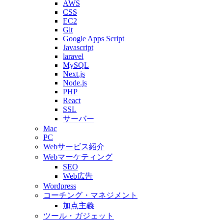
AWS
CSS
EC2
Git
Google Apps Script
Javascript
laravel
MySQL
Next.js
Node.js
PHP
React
SSL
サーバー
Mac
PC
Webサービス紹介
Webマーケティング
SEO
Web広告
Wordpress
コーチング・マネジメント
加点主義
ツール・ガジェット