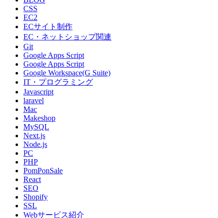
CSS
EC2
ECサイト制作
EC・ネットショップ関連
Git
Google Apps Script
Google Apps Script
Google Workspace(G Suite)
IT・プログラミング
Javascript
laravel
Mac
Makeshop
MySQL
Next.js
Node.js
PC
PHP
PomPonSale
React
SEO
Shopify
SSL
Webサービス紹介