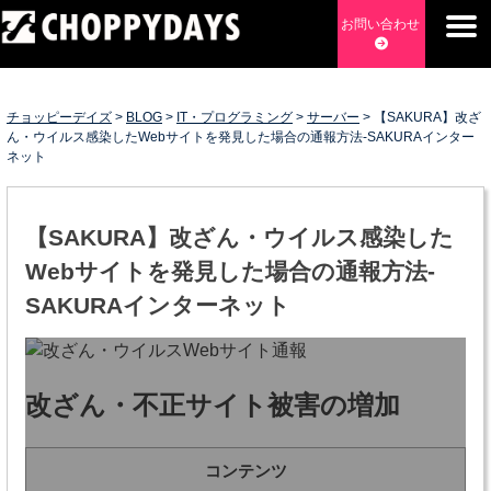
Skip
お問い合わせ
to
content
チョッピーデイズ
EC事業支援・ゼロから軌道にのせる実績あります・ EC事業
支援・ECサイト立ち上げ・Webマーケティング・SEO・ホー
チョッピーデイズ
>
BLOG
>
IT・プログラミング
>
サーバー
>
【SAKURA】改ざ
ムページ制作・Web開発・アプリ開発・コーチング チョッピ
ん・ウイルス感染したWebサイトを発見した場合の通報方法-SAKURAインター
ネット
ーデイズ ChoppyDays
【SAKURA】改ざん・ウイルス感染した
Webサイトを発見した場合の通報方法-
SAKURAインターネット
改ざん・不正サイト被害の増加
コンテンツ