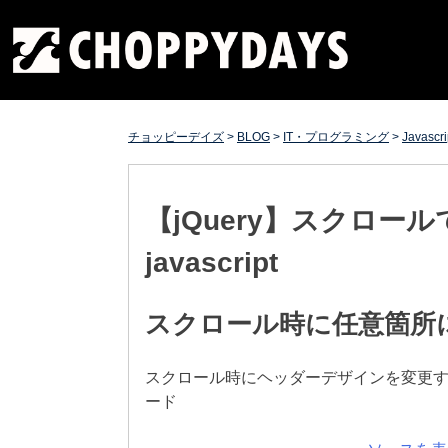
Skip
チョッピーデイズ
EC事業支援・ゼロから軌道にのせる実績あります・ EC
to
事業支援・ECサイト立ち上げ・Webマーケティング・
content
SEO・ホームページ制作・Web開発・アプリ開発・コー
チング チョッピーデイズ ChoppyDays
チョッピーデイズ
>
BLOG
>
IT・プログラミング
>
Javascri
【jQuery】スクロール
javascript
スクロール時に任意箇所にc
スクロール時にヘッダーデザインを変更するなど
ード