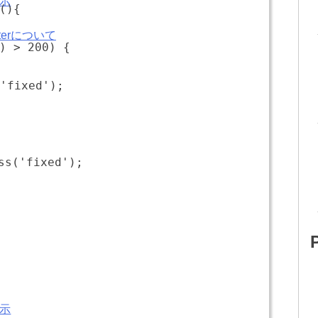
示
(){
ghterについて
) > 200) {
'fixed');
ss('fixed');
示