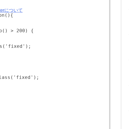
ghterについて
on(){
p() > 200) {
s('fixed');
lass('fixed');