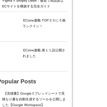
Figma × Shopify Dawn：最短で高品質な
ECサイトを構築する完全ガイド
ECzine連載-TOP３０に５個
ランクイン！
ECzine連載-第１１話公開さ
れました
Popular Posts
【見積書】Googleスプレッドシートで見
積もり書を自動生成するツールを公開しま
した【Google Workspace】