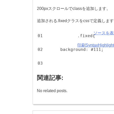
200pxスクロールでclassを追加します。
追加される.fixedクラスをcssで定義しま
ソースを表
01
.fixed{
印刷
SyntaxHighli
02
background: #111;
03
関連記事:
No related posts.
投