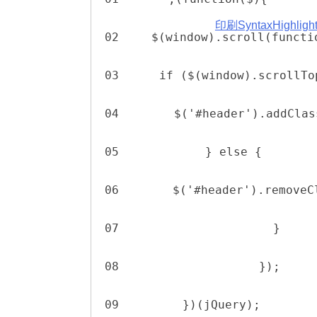
印刷
SyntaxHighli
02
$(window).scroll(functi
03
if ($(window).scrollTo
04
$('#header').addClas
05
} else {
06
$('#header').removeC
07
}
08
});
09
})(jQuery);