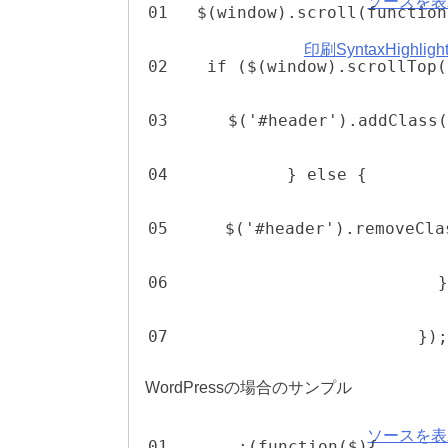
ソースを表
01
$(window).scroll(function
印刷
SyntaxHighli
02
if ($(window).scrollTop(
03
$('#header').addClass(
04
} else {
05
$('#header').removeCla
06
}
07
});
WordPressの場合のサンプル
ソースを表
01
;(function($){