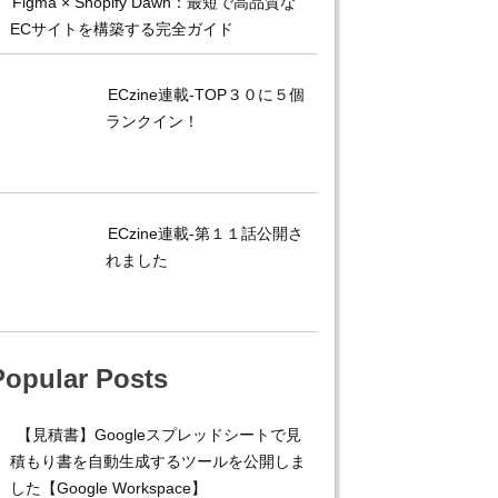
Figma × Shopify Dawn：最短で高品質な
ECサイトを構築する完全ガイド
ECzine連載-TOP３０に５個
ランクイン！
ECzine連載-第１１話公開さ
れました
Popular Posts
【見積書】Googleスプレッドシートで見
積もり書を自動生成するツールを公開しま
した【Google Workspace】