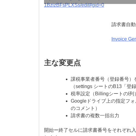
1BzizBFsPLXSs/edit#gid=0
請求書自動作
Invoice
主な変更点
課税事業者番号（登録番号）
（settings シートのB1
税率設定（BillingシートのI列
Googleドライブ上の指定フォ
のコメント）
請求書の複数一括出力
開始ー終了セルに請求書番号をそれぞれ