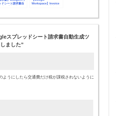
ッドシート請求書自
Workspace】Invoice
生成に「支払期限」
Generator(請求書自動
追加しました【v1.3】
生成)ツールに反響の声
をいただきました
ogleスプレッドシート請求書自動生成ツ
6公開しました
”
のようにしたら交通費だけ税が課税されないように