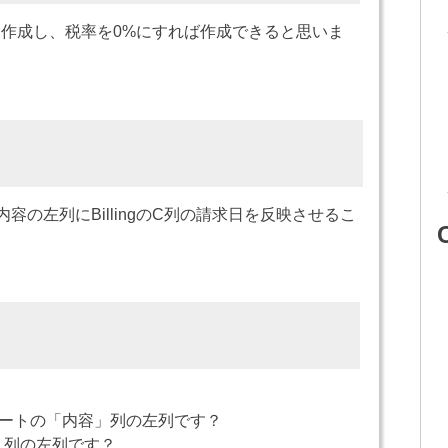
作成し、税率を0%にすれば作成できると思いま
の左列にBillingのC列の請求日を反映させるこ
」シートの「内容」列の左列です？
容」列の左列です？