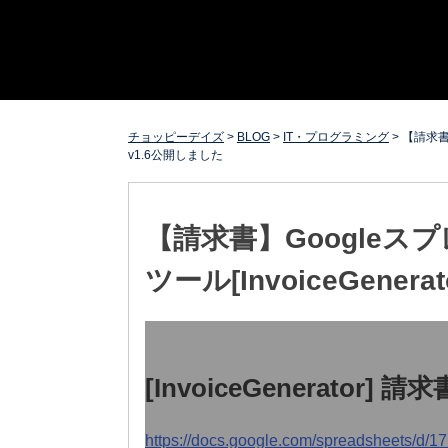
Skip
チョッピーデイズ
EC事業支援・ゼロから軌道にのせる実績あります・ EC
to
事業支援・ECサイト立ち上げ・Webマーケティング・
content
SEO・ホームページ制作・Web開発・アプリ開発・コー
チング チョッピーデイズ ChoppyDays
チョッピーデイズ
>
BLOG
>
IT・プログラミング
>
【請求書】
v1.6公開しました
【請求書】Google
ツール[InvoiceGener
[InvoiceGenerator]
https://docs.google.com/spreadsheets/d