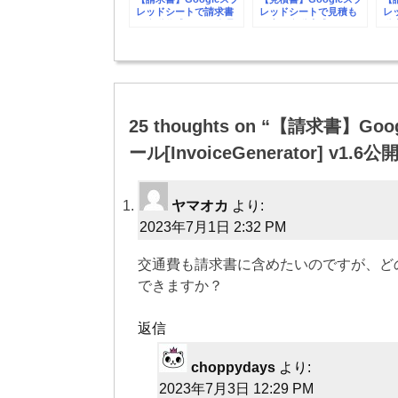
レッドシートで請求書
レッドシートで見積も
レ
を自動作成・一元管理
り書を自動生成するツ
動
するツールを公開しま
ールを公開しました
を
した【Google
【Google
Workspace】
Workspace】
投
稿
25 thoughts on “
【請求書】Go
ナ
ール[InvoiceGenerator] v1.
ビ
ヤマオカ
より:
ゲ
2023年7月1日 2:32 PM
ー
交通費も請求書に含めたいのですが、ど
シ
できますか？
ョ
返信
ン
choppydays
より:
2023年7月3日 12:29 PM