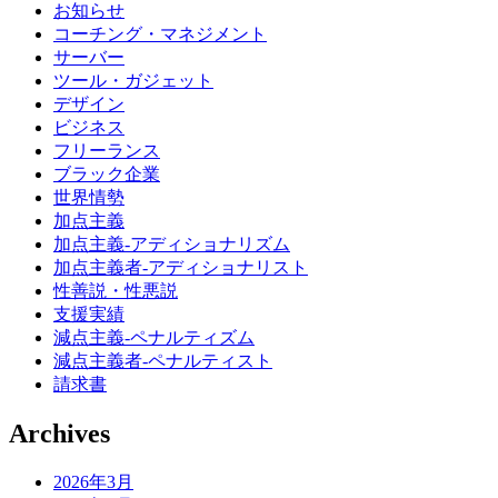
お知らせ
コーチング・マネジメント
サーバー
ツール・ガジェット
デザイン
ビジネス
フリーランス
ブラック企業
世界情勢
加点主義
加点主義-アディショナリズム
加点主義者-アディショナリスト
性善説・性悪説
支援実績
減点主義-ペナルティズム
減点主義者-ペナルティスト
請求書
Archives
2026年3月