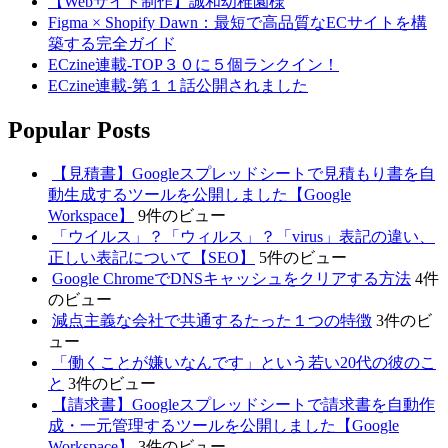
【Webサイト制作】誠和幼稚園様
Figma × Shopify Dawn：最短で高品質なECサイトを構
築する完全ガイド
ECzine連載-TOP３０に５個ランクイン！
ECzine連載-第１１話公開されました
Popular Posts
【見積書】Googleスプレッドシートで見積もり書を自
動生成するツールを公開しました【Google
Workspace】
9件のビュー
「ウイルス」？「ウィルス」？「virus」表記の違い、
正しい表記について【SEO】
5件のビュー
Google ChromeでDNSキャッシュをクリアする方法
4件
のビュー
減点主義な会社で共通するたった１つの特徴
3件のビ
ュー
「働くことが嫌いなんです」という若い20代の彼のこ
と
3件のビュー
【請求書】Googleスプレッドシートで請求書を自動作
成・一元管理するツールを公開しました【Google
Workspace】
3件のビュー