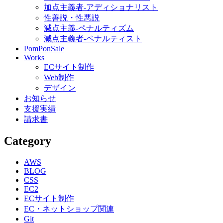
加点主義者-アディショナリスト
性善説・性悪説
減点主義-ペナルティズム
減点主義者-ペナルティスト
PomPonSale
Works
ECサイト制作
Web制作
デザイン
お知らせ
支援実績
請求書
Category
AWS
BLOG
CSS
EC2
ECサイト制作
EC・ネットショップ関連
Git