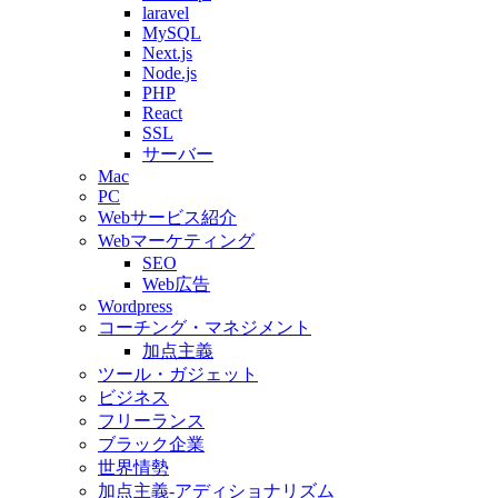
laravel
MySQL
Next.js
Node.js
PHP
React
SSL
サーバー
Mac
PC
Webサービス紹介
Webマーケティング
SEO
Web広告
Wordpress
コーチング・マネジメント
加点主義
ツール・ガジェット
ビジネス
フリーランス
ブラック企業
世界情勢
加点主義-アディショナリズム