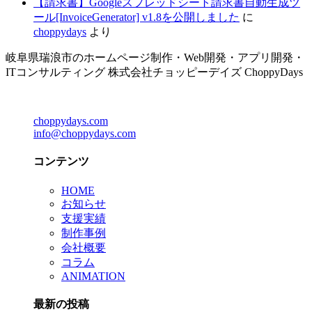
【請求書】Googleスプレッドシート請求書自動生成ツ
ール[InvoiceGenerator] v1.8を公開しました
に
choppydays
より
岐阜県瑞浪市のホームページ制作・Web開発・アプリ開発・
ITコンサルティング 株式会社チョッピーデイズ ChoppyDays
choppydays.com
info@choppydays.com
コンテンツ
HOME
お知らせ
支援実績
制作事例
会社概要
コラム
ANIMATION
最新の投稿