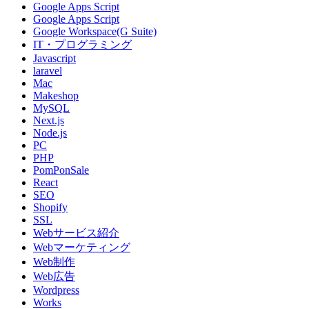
Google Apps Script
Google Apps Script
Google Workspace(G Suite)
IT・プログラミング
Javascript
laravel
Mac
Makeshop
MySQL
Next.js
Node.js
PC
PHP
PomPonSale
React
SEO
Shopify
SSL
Webサービス紹介
Webマーケティング
Web制作
Web広告
Wordpress
Works