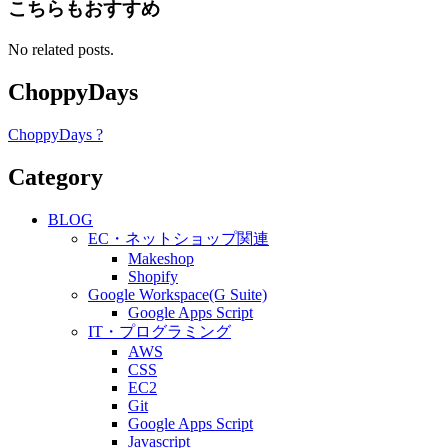
こちらもおすすめ
No related posts.
ChoppyDays
ChoppyDays ?
Category
BLOG
EC・ネットショップ関連
Makeshop
Shopify
Google Workspace(G Suite)
Google Apps Script
IT・プログラミング
AWS
CSS
EC2
Git
Google Apps Script
Javascript