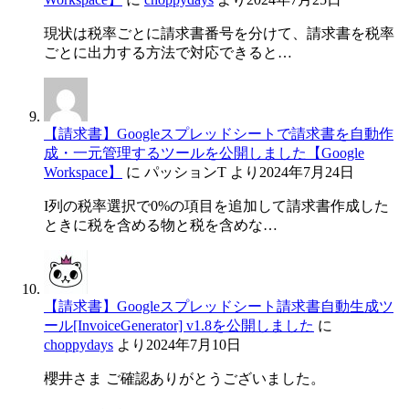
現状は税率ごとに請求書番号を分けて、請求書を税率
ごとに出力する方法で対応できると…
【請求書】Googleスプレッドシートで請求書を自動作
成・一元管理するツールを公開しました【Google
Workspace】
に
パッションT
より
2024年7月24日
I列の税率選択で0%の項目を追加して請求書作成した
ときに税を含める物と税を含めな…
【請求書】Googleスプレッドシート請求書自動生成ツ
ール[InvoiceGenerator] v1.8を公開しました
に
choppydays
より
2024年7月10日
櫻井さま ご確認ありがとうございました。