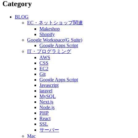
Category
BLOG
EC・ネットショップ関連
Makeshop
Shopify
Google Workspace(G Suite)
Google Apps Script
IT・プログラミング
AWS
CSS
EC2
Git
Google Apps Script
Javascript
laravel
MySQL
Next.js
Node.js
PHP
React
SSL
サーバー
Mac