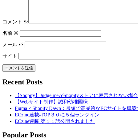
コメント
※
名前
※
メール
※
サイト
Recent Posts
【Shopify】Judge.meがShopifyストアに表示されな
【Webサイト制作】誠和幼稚園様
Figma × Shopify Dawn：最短で高品質なECサイト
ECzine連載-TOP３０に５個ランクイン！
ECzine連載-第１１話公開されました
Popular Posts