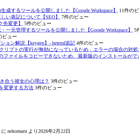
するツールを公開しました【Google Workspace】
11件の
正しい表記について【SEO】
7件のビュー
ンク先変更】
5件のビュー
元管理するツールを公開しました【Google Workspace】
5
のビュー
ョン解説【keygen】- heteml追記
4件のビュー
ではスクリプトの実行が無効になっているため」エラーの場合の対処方法
に「いくつかのファイルをコピーできないため、最新版のインストール
き合う彼女の心理は？
3件のビュー
ダ名を変更する方法
3件のビュー
に
nekomaru
より
2026年2月22日