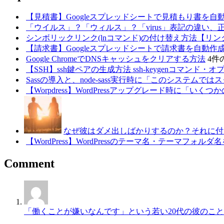
【見積書】Googleスプレッドシートで見積もり書を自動生成
「ウイルス」？「ウィルス」？「virus」表記の違い、
シンボリックリンク(lnコマンド)の付け替え方法【リ
【請求書】Googleスプレッドシートで請求書を自動作成・一
Google ChromeでDNSキャッシュをクリアする方法
4件
【SSH】ssh鍵ペアの生成方法 ssh-keygenコマンド・オプシ
Sassの導入と、node-sass実行時に「このシステム
【Worpdress】WordPressアップグレード時
なぜ彼はダメ出しばかりするのか？それに付
【WordPress】WordPressのテーマ名・テーマフォル
Comment
「働くことが嫌いなんです」という若い20代の彼のこと