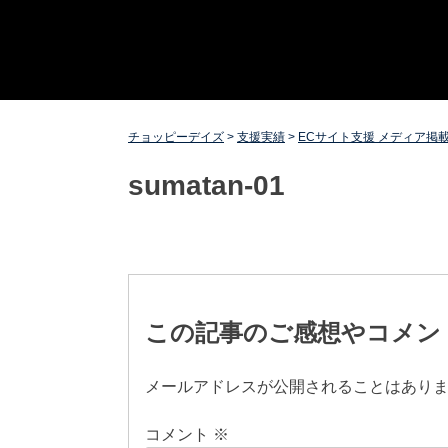
Skip
チョッピーデイズ
EC事業支援・ゼロから軌道にのせる実績あります・ EC
to
事業支援・ECサイト立ち上げ・Webマーケティング・
content
SEO・ホームページ制作・Web開発・アプリ開発・コー
チング チョッピーデイズ ChoppyDays
チョッピーデイズ
>
支援実績
>
ECサイト支援 メディア掲
sumatan-01
投
稿
この記事のご感想やコメン
ナ
メールアドレスが公開されることはあり
ビ
コメント
※
ゲ