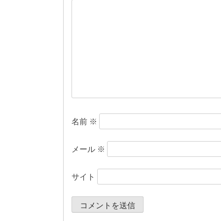
ー
シ
ョ
ン
名前
※
メール
※
サイト