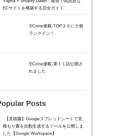
Figma × Shopify Dawn：最短で高品質な
ECサイトを構築する完全ガイド
ECzine連載-TOP３０に５個
ランクイン！
ECzine連載-第１１話公開さ
れました
Popular Posts
【見積書】Googleスプレッドシートで見
積もり書を自動生成するツールを公開しま
した【Google Workspace】