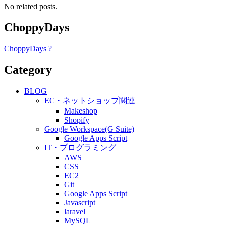
No related posts.
ChoppyDays
ChoppyDays ?
Category
BLOG
EC・ネットショップ関連
Makeshop
Shopify
Google Workspace(G Suite)
Google Apps Script
IT・プログラミング
AWS
CSS
EC2
Git
Google Apps Script
Javascript
laravel
MySQL