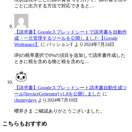
ごとに出力する方法で対応できると…
【請求書】Googleスプレッドシートで請求書を自動作
成・一元管理するツールを公開しました【Google
Workspace】
に
パッションT
より
2024年7月24日
I列の税率選択で0%の項目を追加して請求書作成した
ときに税を含める物と税を含めな…
【請求書】Googleスプレッドシート請求書自動生成ツ
ール[InvoiceGenerator] v1.8を公開しました
に
choppydays
より
2024年7月10日
櫻井さま ご確認ありがとうございました。
こちらもおすすめ