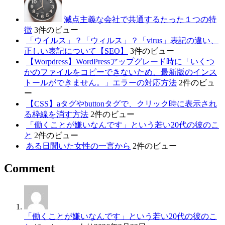
減点主義な会社で共通するたった１つの特
徴
3件のビュー
「ウイルス」？「ウィルス」？「virus」表記の違い、
正しい表記について【SEO】
3件のビュー
【Worpdress】WordPressアップグレード時に「いくつ
かのファイルをコピーできないため、最新版のインス
トールができません。」エラーの対応方法
2件のビュ
ー
【CSS】aタグやbuttonタグで、クリック時に表示され
る枠線を消す方法
2件のビュー
「働くことが嫌いなんです」という若い20代の彼のこ
と
2件のビュー
ある日聞いた女性の一言から
2件のビュー
Comment
「働くことが嫌いなんです」という若い20代の彼のこ