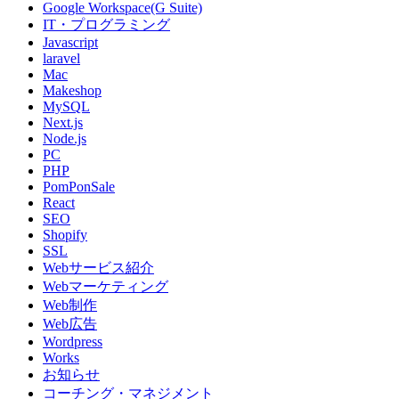
Google Workspace(G Suite)
IT・プログラミング
Javascript
laravel
Mac
Makeshop
MySQL
Next.js
Node.js
PC
PHP
PomPonSale
React
SEO
Shopify
SSL
Webサービス紹介
Webマーケティング
Web制作
Web広告
Wordpress
Works
お知らせ
コーチング・マネジメント