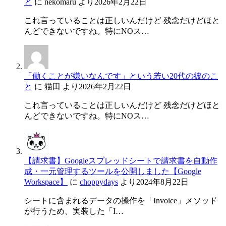
と
に
nekomaru
より
2026年2月22日
これ言っていることは正しいんだけど 残念だけどほと
んどできないですね。特にNOス…
「働くことが嫌いなんです」という若い20代の彼のこ
と
に
猫田
より
2026年2月22日
これ言っていることは正しいんだけど 残念だけどほと
んどできないですね。特にNOス…
【請求書】Googleスプレッドシートで請求書を自動作
成・一元管理するツールを公開しました【Google
Workspace】
に
choppydays
より
2024年8月22日
シートに含まれるデータの操作を「Invoice」メソッド
が行うため、実装した「I…