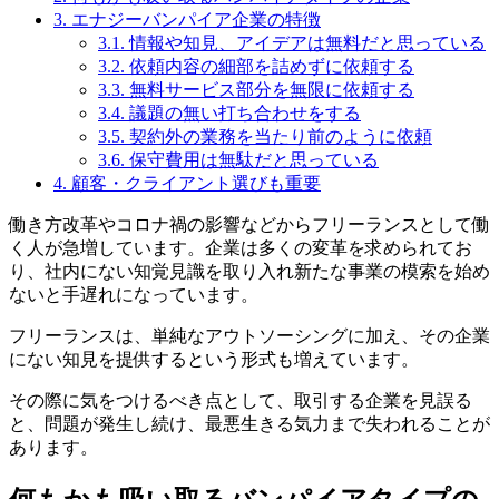
3.
エナジーバンパイア企業の特徴
3.1.
情報や知見、アイデアは無料だと思っている
3.2.
依頼内容の細部を詰めずに依頼する
3.3.
無料サービス部分を無限に依頼する
3.4.
議題の無い打ち合わせをする
3.5.
契約外の業務を当たり前のように依頼
3.6.
保守費用は無駄だと思っている
4.
顧客・クライアント選びも重要
働き方改革やコロナ禍の影響などからフリーランスとして働
く人が急増しています。企業は多くの変革を求められてお
り、社内にない知覚見識を取り入れ新たな事業の模索を始め
ないと手遅れになっています。
フリーランスは、単純なアウトソーシングに加え、その企業
にない知見を提供するという形式も増えています。
その際に気をつけるべき点として、取引する企業を見誤る
と、問題が発生し続け、最悪生きる気力まで失われることが
あります。