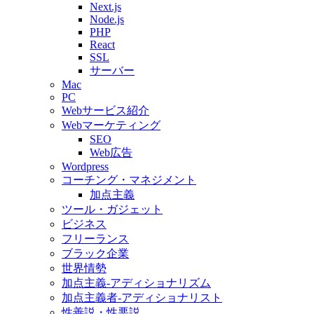
Next.js
Node.js
PHP
React
SSL
サーバー
Mac
PC
Webサービス紹介
Webマーケティング
SEO
Web広告
Wordpress
コーチング・マネジメント
加点主義
ツール・ガジェット
ビジネス
フリーランス
ブラック企業
世界情勢
加点主義-アディショナリズム
加点主義者-アディショナリスト
性善説・性悪説