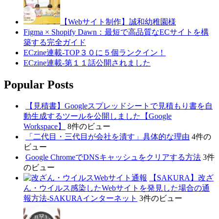
【Webサイト制作】誠和幼稚園様
Figma × Shopify Dawn：最短で高品質なECサイトを構
築する完全ガイド
ECzine連載-TOP３０に５個ランクイン！
ECzine連載-第１１話公開されました
Popular Posts
【見積書】Googleスプレッドシートで見積もり書を自
動生成するツールを公開しました【Google
Workspace】
8件のビュー
「二代目・三代目が会社を潰す」具体的な理由
4件の
ビュー
Google ChromeでDNSキャッシュをクリアする方法
3件
のビュー
【SAKURA】改ざ
ん・ウイルス感染したWebサイトを発見した場合の通
報方法-SAKURAインターネット
3件のビュー