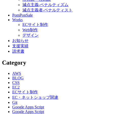
減点主義-ペナルティズム
減点主義者-ペナルティスト
PomPonSale
Works
ECサイト制作
Web制作
デザイン
お知らせ
支援実績
請求書
Category
AWS
BLOG
CSS
EC2
ECサイト制作
EC・ネットショップ関連
Git
Google Apps Script
Google Apps Script