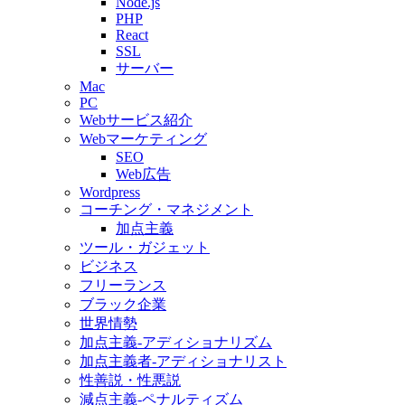
Node.js
PHP
React
SSL
サーバー
Mac
PC
Webサービス紹介
Webマーケティング
SEO
Web広告
Wordpress
コーチング・マネジメント
加点主義
ツール・ガジェット
ビジネス
フリーランス
ブラック企業
世界情勢
加点主義-アディショナリズム
加点主義者-アディショナリスト
性善説・性悪説
減点主義-ペナルティズム