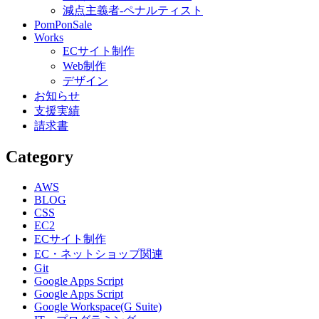
減点主義者-ペナルティスト
PomPonSale
Works
ECサイト制作
Web制作
デザイン
お知らせ
支援実績
請求書
Category
AWS
BLOG
CSS
EC2
ECサイト制作
EC・ネットショップ関連
Git
Google Apps Script
Google Apps Script
Google Workspace(G Suite)