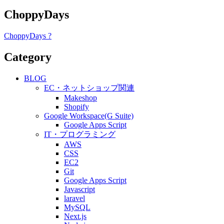
ChoppyDays
ChoppyDays ?
Category
BLOG
EC・ネットショップ関連
Makeshop
Shopify
Google Workspace(G Suite)
Google Apps Script
IT・プログラミング
AWS
CSS
EC2
Git
Google Apps Script
Javascript
laravel
MySQL
Next.js