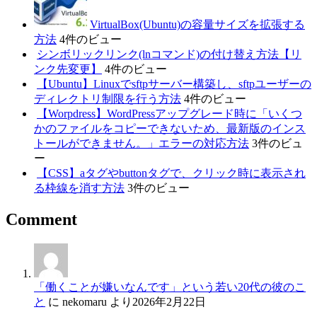
VirtualBox(Ubuntu)の容量サイズを拡張する
方法
4件のビュー
シンボリックリンク(lnコマンド)の付け替え方法【リ
ンク先変更】
4件のビュー
【Ubuntu】Linuxでsftpサーバー構築し、sftpユーザーの
ディレクトリ制限を行う方法
4件のビュー
【Worpdress】WordPressアップグレード時に「いくつ
かのファイルをコピーできないため、最新版のインス
トールができません。」エラーの対応方法
3件のビュ
ー
【CSS】aタグやbuttonタグで、クリック時に表示され
る枠線を消す方法
3件のビュー
Comment
「働くことが嫌いなんです」という若い20代の彼のこ
と
に
nekomaru
より
2026年2月22日