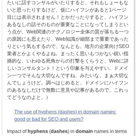
たいに話すコンサルがいたりすると、それもしょーもな
いと思ったりするけど、仮にハイフンがあると1ページ
目には表示されません！とかだったりすると、ハイフン
あるなしの話そのものが重要なことになってしまうとい
う点が、Web関連のテクノロジー全体の質が落ちる一つ
の原因にも思えたり、Web知識が細部まで重要であった
りという気もするので、なんとも。地方の企業向けSEO
業者とかよくやるよね。まったく思いもつかない鋭い指
摘的な、いわゆる死角からの打撃をくらうと、Webに詳
しいコンサルタント！という印象を与えやすい。ドメイ
ン一つでそんな大切なんですね、みたいな。まぁ大切な
んでしょうけど。調べはじめると、ドメインにハイフン
のあるなしだけで無数に意見や記事があるので、これっ
てどうなのよと。）
The use of hyphens (dashes) in domain names:
good or bad for SEO and users?
Impact of
hyphens
(
dashes
) in
domain
names in terms