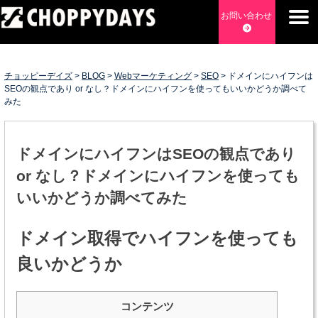
Skip
お問い合わせ
to
content
チョッピーデイズ
EC事業支援・ゼロから軌道にのせる実績あります・ EC事業
支援・ECサイト立ち上げ・Webマーケティング・SEO・ホー
チョッピーデイズ
>
BLOG
>
Webマーケティング
>
SEO
>
ドメインにハイフンは
ムページ制作・Web開発・アプリ開発・コーチング チョッピ
SEOの観点であり or なし？ドメインにハイフンを使ってもいいかどうか調べて
みた
ーデイズ ChoppyDays
ドメインにハイフンはSEOの観点であり
or なし？ドメインにハイフンを使っても
いいかどうか調べてみた
ドメイン取得でハイフンを使っても
良いかどうか
コンテンツ