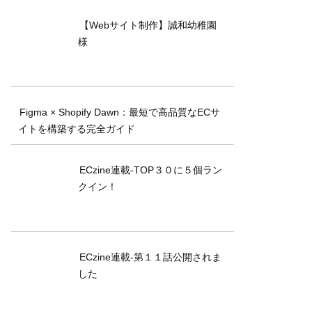
【Webサイト制作】誠和幼稚園
様
Figma × Shopify Dawn：最短で高品質なECサ
イトを構築する完全ガイド
ECzine連載-TOP３０に５個ラン
クイン！
ECzine連載-第１１話公開されま
した