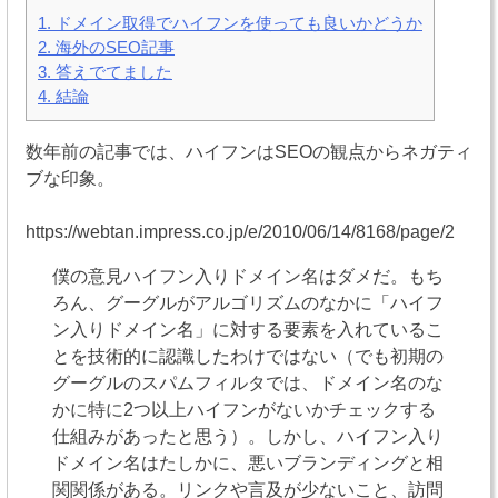
1.
ドメイン取得でハイフンを使っても良いかどうか
2.
海外のSEO記事
3.
答えでてました
4.
結論
数年前の記事では、ハイフンはSEOの観点からネガティ
ブな印象。
https://webtan.impress.co.jp/e/2010/06/14/8168/page/2
僕の意見ハイフン入りドメイン名はダメだ。もち
ろん、グーグルがアルゴリズムのなかに「ハイフ
ン入りドメイン名」に対する要素を入れているこ
とを技術的に認識したわけではない（でも初期の
グーグルのスパムフィルタでは、ドメイン名のな
かに特に2つ以上ハイフンがないかチェックする
仕組みがあったと思う）。しかし、ハイフン入り
ドメイン名はたしかに、悪いブランディングと相
関関係がある。リンクや言及が少ないこと、訪問