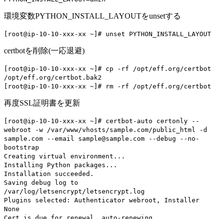
環境変数PYTHON_INSTALL_LAYOUTをunsetする
[root@ip-10-10-xxx-xx ~]# unset PYTHON_INSTALL_LAYOUT
certbotを削除(一応退避)
[root@ip-10-10-xxx-xx ~]# cp -rf /opt/eff.org/certbot
/opt/eff.org/certbot.bak2
[root@ip-10-10-xxx-xx ~]# rm -rf /opt/eff.org/certbot
再度SSL証明書を更新
[root@ip-10-10-xxx-xx ~]# certbot-auto certonly --
webroot -w /var/www/vhosts/sample.com/public_html -d
sample.com --email sample@sample.com --debug --no-
bootstrap
Creating virtual environment...
Installing Python packages...
Installation succeeded.
Saving debug log to
/var/log/letsencrypt/letsencrypt.log
Plugins selected: Authenticator webroot, Installer
None
Cert is due for renewal, auto-renewing...