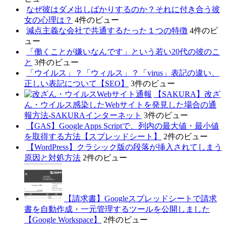
なぜ彼はダメ出しばかりするのか？それに付き合う彼
女の心理は？
4件のビュー
減点主義な会社で共通するたった１つの特徴
4件のビ
ュー
「働くことが嫌いなんです」という若い20代の彼のこ
と
3件のビュー
「ウイルス」？「ウィルス」？「virus」表記の違い、
正しい表記について【SEO】
3件のビュー
【SAKURA】改ざ
ん・ウイルス感染したWebサイトを発見した場合の通
報方法-SAKURAインターネット
3件のビュー
【GAS】Google Apps Scriptで、列内の最大値・最小値
を取得する方法【スプレッドシート】
2件のビュー
【WordPress】クラシック版の段落が挿入されてしまう
原因と対処方法
2件のビュー
【請求書】Googleスプレッドシートで請求
書を自動作成・一元管理するツールを公開しました
【Google Workspace】
2件のビュー