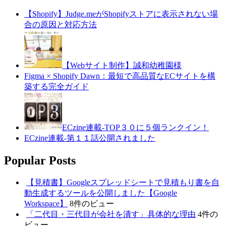
【Shopify】Judge.meがShopifyストアに表示されない場
合の原因と対応方法
【Webサイト制作】誠和幼稚園様
Figma × Shopify Dawn：最短で高品質なECサイトを構
築する完全ガイド
ECzine連載-TOP３０に５個ランクイン！
ECzine連載-第１１話公開されました
Popular Posts
【見積書】Googleスプレッドシートで見積もり書を自
動生成するツールを公開しました【Google
Workspace】
8件のビュー
「二代目・三代目が会社を潰す」具体的な理由
4件の
ビュー