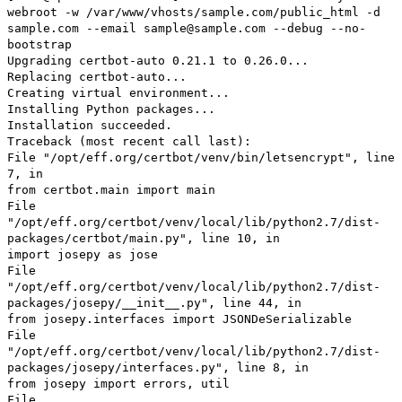
webroot -w /var/www/vhosts/sample.com/public_html -d
sample.com --email sample@sample.com --debug --no-
bootstrap
Upgrading certbot-auto 0.21.1 to 0.26.0...
Replacing certbot-auto...
Creating virtual environment...
Installing Python packages...
Installation succeeded.
Traceback (most recent call last):
File "/opt/eff.org/certbot/venv/bin/letsencrypt", line
7, in
from certbot.main import main
File
"/opt/eff.org/certbot/venv/local/lib/python2.7/dist-
packages/certbot/main.py", line 10, in
import josepy as jose
File
"/opt/eff.org/certbot/venv/local/lib/python2.7/dist-
packages/josepy/__init__.py", line 44, in
from josepy.interfaces import JSONDeSerializable
File
"/opt/eff.org/certbot/venv/local/lib/python2.7/dist-
packages/josepy/interfaces.py", line 8, in
from josepy import errors, util
File