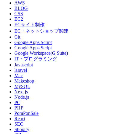
AWS
BLOG
CSS
EC2
ECサイト制作
EC・ネットショップ関連
Git
Google Apps Script
Google Apps Script
Google Workspace(G Suite)
IT・プログラミング
Javascript
laravel
Mac
Makeshop
MySQL
Next.js
Node.js
PC
PHP
PomPonSale
React
SEO
Shopify