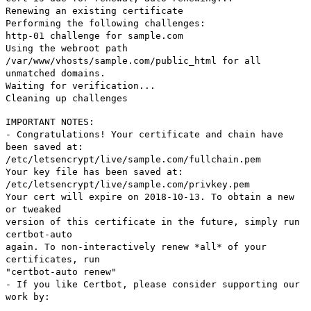
Renewing an existing certificate
Performing the following challenges:
http-01 challenge for sample.com
Using the webroot path
/var/www/vhosts/sample.com/public_html for all
unmatched domains.
Waiting for verification...
Cleaning up challenges
IMPORTANT NOTES:
- Congratulations! Your certificate and chain have
been saved at:
/etc/letsencrypt/live/sample.com/fullchain.pem
Your key file has been saved at:
/etc/letsencrypt/live/sample.com/privkey.pem
Your cert will expire on 2018-10-13. To obtain a new
or tweaked
version of this certificate in the future, simply run
certbot-auto
again. To non-interactively renew *all* of your
certificates, run
"certbot-auto renew"
- If you like Certbot, please consider supporting our
work by: