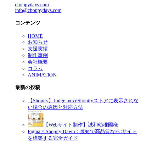
choppydays.com
info@choppydays.com
コンテンツ
HOME
お知らせ
支援実績
制作事例
会社概要
コラム
ANIMATION
最新の投稿
【Shopify】Judge.meがShopifyストアに表示されな
い場合の原因と対応方法
【Webサイト制作】誠和幼稚園様
Figma × Shopify Dawn：最短で高品質なECサイト
を構築する完全ガイド