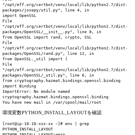
"/opt/eff.org/certbot/venv/local/lib/python2.7/dist-
packages/josepy/util.py", line 4, in
import OpenSSL
File
"/opt/eff.org/certbot/venv/local/lib/python2.7/dist-
packages/OpenSSL/__init__.py", line 8, in
from OpenSSL import rand, crypto, SSL
File
"/opt/eff.org/certbot/venv/local/lib/python2.7/dist-
packages/OpenSSL/rand.py", line 12, in
from OpenSSL._util import (
File
"/opt/eff.org/certbot/venv/local/lib/python2.7/dist-
packages/OpenSSL/_util.py", line 6, in
from cryptography.hazmat.bindings.openssl.binding
import Binding
ImportError: No module named
cryptography.hazmat.bindings.openssl.binding
You have new mail in /var/spool/mail/root
環境変数PYTHON_INSTALL_LAYOUTを確認
[root@ip-10-10-xxx-xx ~]# env | grep
PYTHON_INSTALL_LAYOUT
PYTHON_INSTALL_LAYOUT=amzn