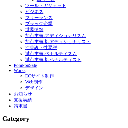
ツール・ガジェット
ビジネス
フリーランス
ブラック企業
世界情勢
加点主義-アディショナリズム
加点主義者-アディショナリスト
性善説・性悪説
減点主義-ペナルティズム
減点主義者-ペナルティスト
PomPonSale
Works
ECサイト制作
Web制作
デザイン
お知らせ
支援実績
請求書
Category