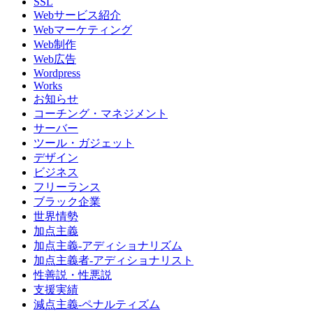
SSL
Webサービス紹介
Webマーケティング
Web制作
Web広告
Wordpress
Works
お知らせ
コーチング・マネジメント
サーバー
ツール・ガジェット
デザイン
ビジネス
フリーランス
ブラック企業
世界情勢
加点主義
加点主義-アディショナリズム
加点主義者-アディショナリスト
性善説・性悪説
支援実績
減点主義-ペナルティズム