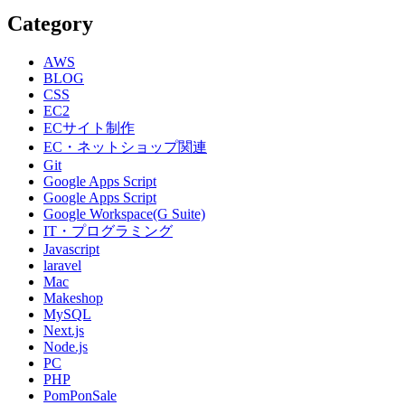
Category
AWS
BLOG
CSS
EC2
ECサイト制作
EC・ネットショップ関連
Git
Google Apps Script
Google Apps Script
Google Workspace(G Suite)
IT・プログラミング
Javascript
laravel
Mac
Makeshop
MySQL
Next.js
Node.js
PC
PHP
PomPonSale