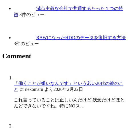
減点主義な会社で共通するたった１つの特
徴
3件のビュー
RAWになったHDDのデータを復旧する方法
3件のビュー
Comment
「働くことが嫌いなんです」という若い20代の彼のこ
と
に
nekomaru
より
2026年2月22日
これ言っていることは正しいんだけど 残念だけどほと
んどできないですね。特にNOス…