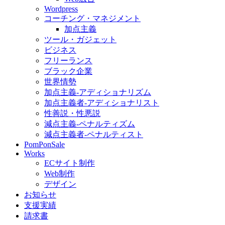
Wordpress
コーチング・マネジメント
加点主義
ツール・ガジェット
ビジネス
フリーランス
ブラック企業
世界情勢
加点主義-アディショナリズム
加点主義者-アディショナリスト
性善説・性悪説
減点主義-ペナルティズム
減点主義者-ペナルティスト
PomPonSale
Works
ECサイト制作
Web制作
デザイン
お知らせ
支援実績
請求書