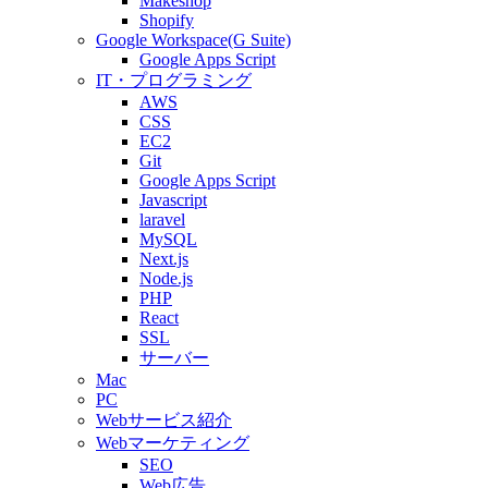
Makeshop
Shopify
Google Workspace(G Suite)
Google Apps Script
IT・プログラミング
AWS
CSS
EC2
Git
Google Apps Script
Javascript
laravel
MySQL
Next.js
Node.js
PHP
React
SSL
サーバー
Mac
PC
Webサービス紹介
Webマーケティング
SEO
Web広告