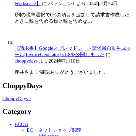
Workspace】
に
パッションT
より
2024年7月24日
I列の税率選択で0%の項目を追加して請求書作成した
ときに税を含める物と税を含めな…
【請求書】Googleスプレッドシート請求書自動生成ツ
ール[InvoiceGenerator] v1.8を公開しました
に
choppydays
より
2024年7月10日
櫻井さま ご確認ありがとうございました。
ChoppyDays
ChoppyDays ?
Category
BLOG
EC・ネットショップ関連