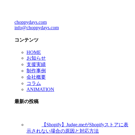
choppydays.com
info@choppydays.com
コンテンツ
HOME
お知らせ
支援実績
制作事例
会社概要
コラム
ANIMATION
最新の投稿
【Shopify】Judge.meがShopifyストアに表
示されない場合の原因と対応方法