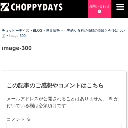
Skip
お問い合わせ
to
content
チョッピーデイズ
EC事業支援・ゼロから軌道にのせる実績あります・ EC事業
支援・ECサイト立ち上げ・Webマーケティング・SEO・ホー
チョッピーデイズ
>
BLOG
>
世界情勢
>
世界的な食料品価格の高騰と今後につい
ムページ制作・Web開発・アプリ開発・コーチング チョッピ
て
>
image-300
ーデイズ ChoppyDays
image-300
投
稿
この記事のご感想やコメントはこちら
ナ
メールアドレスが公開されることはありません。
※
が
ビ
付いている欄は必須項目です
ゲ
コメント
※
ー