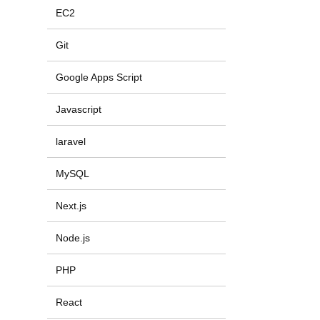
EC2
Git
Google Apps Script
Javascript
laravel
MySQL
Next.js
Node.js
PHP
React