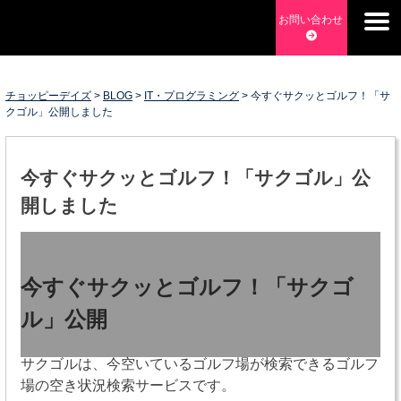
Skip
お問い合わせ
to
チョッピーデイズ
EC事業支援・ゼロから軌道にのせる実績あります・ EC事業
content
支援・ECサイト立ち上げ・Webマーケティング・SEO・ホー
ムページ制作・Web開発・アプリ開発・コーチング チョッピ
チョッピーデイズ
>
BLOG
>
IT・プログラミング
>
今すぐサクッとゴルフ！「サ
クゴル」公開しました
ーデイズ ChoppyDays
今すぐサクッとゴルフ！「サクゴル」公
開しました
今すぐサクッとゴルフ！「サクゴ
ル」公開
サクゴルは、今空いているゴルフ場が検索できるゴルフ
場の空き状況検索サービスです。