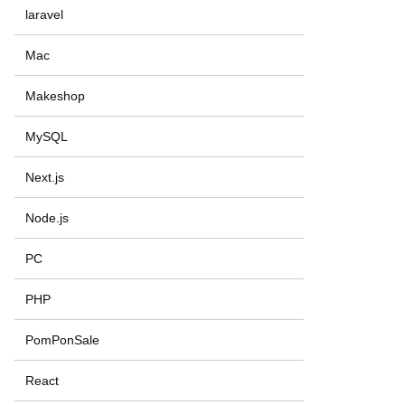
laravel
Mac
Makeshop
MySQL
Next.js
Node.js
PC
PHP
PomPonSale
React