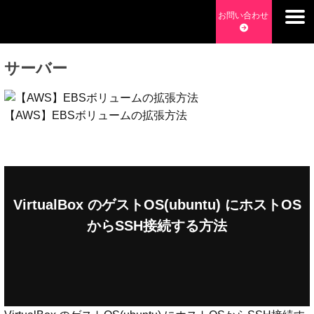
Skip
お問い合わせ
to
チョッピーデイズ
EC事業支援・ゼロから軌道にのせる実績あります・ EC事業
content
支援・ECサイト立ち上げ・Webマーケティング・SEO・ホー
サーバー
ムページ制作・Web開発・アプリ開発・コーチング チョッピ
ーデイズ ChoppyDays
【AWS】EBSボリュームの拡張方法
VirtualBox のゲストOS(ubuntu) にホストOS
からSSH接続する方法