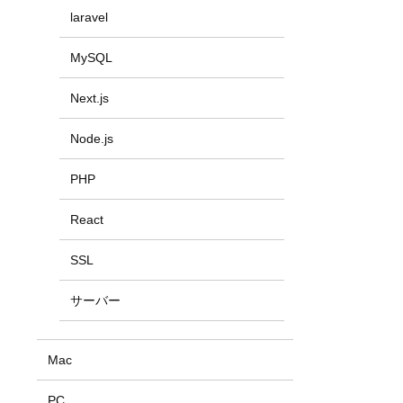
laravel
MySQL
Next.js
Node.js
PHP
React
SSL
サーバー
Mac
PC