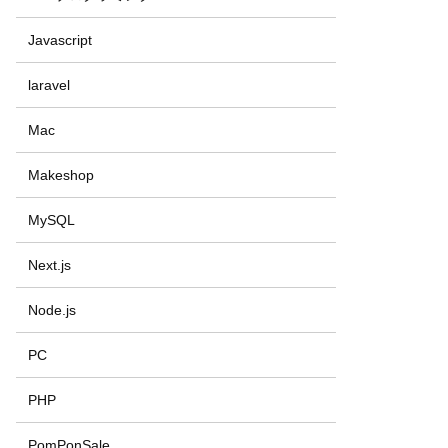
Javascript
laravel
Mac
Makeshop
MySQL
Next.js
Node.js
PC
PHP
PomPonSale