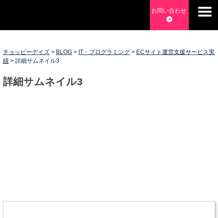
Skip
お問い合わせ
to
content
チョッピーデイズ
>
BLOG
>
IT・プログラミング
>
ECサイト運営支援サービス実
績
>
詳細サムネイル3
詳細サムネイル3
チョッピーデイズ
EC事業支援・ゼロから軌道にのせる実績あります・ EC事業
支援・ECサイト立ち上げ・Webマーケティング・SEO・ホー
ムページ制作・Web開発・アプリ開発・コーチング チョッピ
ーデイズ ChoppyDays
投