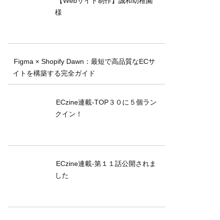
【Webサイト制作】誠和幼稚園
様
Figma × Shopify Dawn：最短で高品質なECサ
イトを構築する完全ガイド
ECzine連載-TOP３０に５個ラン
クイン！
ECzine連載-第１１話公開されま
した