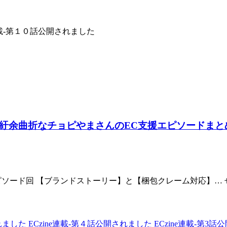
e連載-第１０話公開されました
 紆余曲折なチョピやまさんのEC支援エピソードまと
はエピソード回 【ブランドストーリー】と【梱包クレーム対応】…
されました
ECzine連載-第４話公開されました
ECzine連載-第3