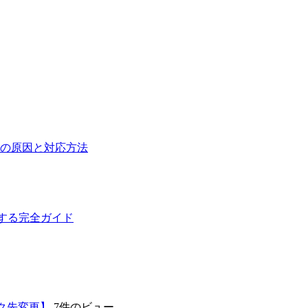
い場合の原因と対応方法
を構築する完全ガイド
ンク先変更】
7件のビュー