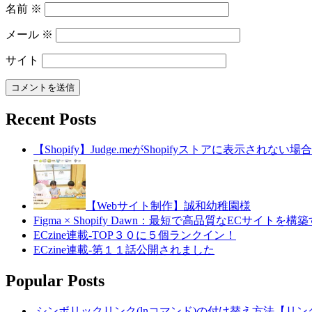
名前
※
メール
※
サイト
Recent Posts
【Shopify】Judge.meがShopifyストアに表示されな
【Webサイト制作】誠和幼稚園様
Figma × Shopify Dawn：最短で高品質なECサイト
ECzine連載-TOP３０に５個ランクイン！
ECzine連載-第１１話公開されました
Popular Posts
シンボリックリンク(lnコマンド)の付け替え方法【リ