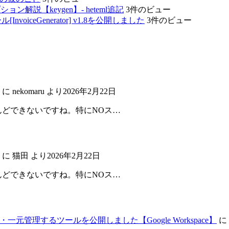
ョン解説【keygen】- heteml追記
3件のビュー
iceGenerator] v1.8を公開しました
3件のビュー
に
nekomaru
より
2026年2月22日
んどできないですね。特にNOス…
に
猫田
より
2026年2月22日
んどできないですね。特にNOス…
元管理するツールを公開しました【Google Workspace】
に