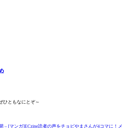
め
 ぜひともなにとぞ～
話公開 – [マンガ]ECzine読者の声をチョピやまさんが4コマに！メ