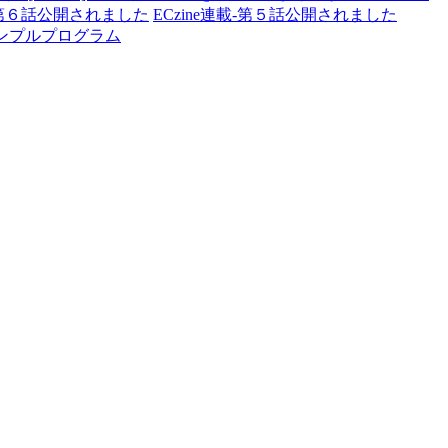
載-第６話公開されました
ECzine連載-第５話公開されました
サンプルプログラム