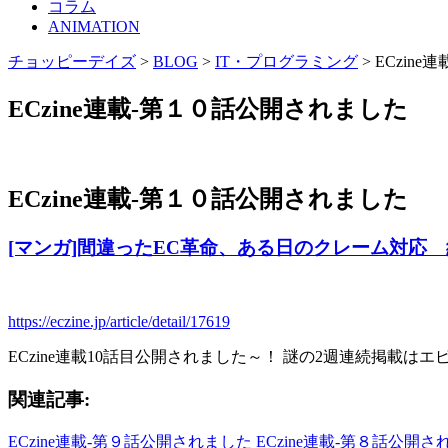
コラム
ANIMATION
チョッピーデイズ
>
BLOG
>
IT・プログラミング
>
ECzin
ECzine連載-第１０話公開されました
ECzine連載-第１０話公開されました
[マンガ]間違ったEC革命、ある日のクレーム対応
https://eczine.jp/article/detail/17619
ECzine連載10話目公開されました～！ 謎の2週連続掲載
関連記事:
ECzine連載-第９話公開されました
ECzine連載-第８話公開