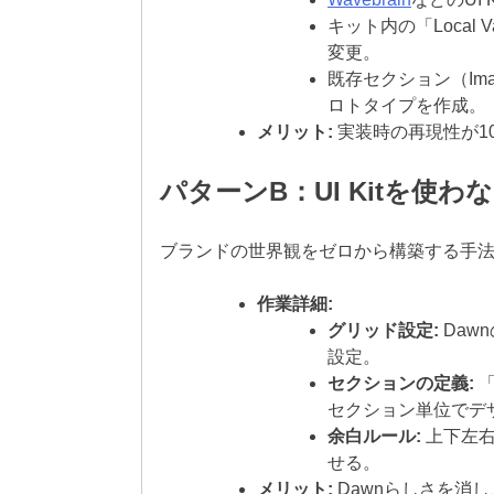
キット内の「Local
変更。
既存セクション（Image 
ロトタイプを作成。
メリット:
実装時の再現性が1
パターンB：UI Kitを使
ブランドの世界観をゼロから構築する手
作業詳細:
グリッド設定:
Dawn
設定。
セクションの定義:
「
セクション単位でデ
余白ルール:
上下左右
せる。
メリット:
Dawnらしさを消