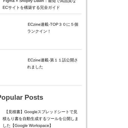
Figma × Shopify Dawn：最短で高品質な
ECサイトを構築する完全ガイド
ECzine連載-TOP３０に５個
ランクイン！
ECzine連載-第１１話公開さ
れました
Popular Posts
【見積書】Googleスプレッドシートで見
積もり書を自動生成するツールを公開しま
した【Google Workspace】