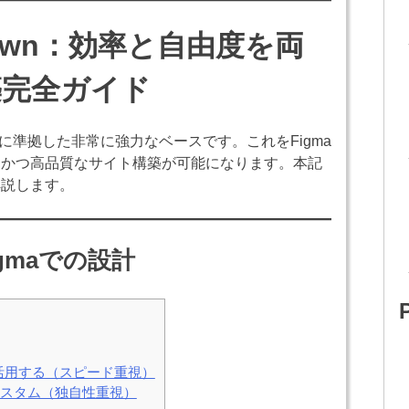
fy Dawn：効率と自由度を両
築完全ガイド
2.0に準拠した非常に強力なベースです。これをFigma
トかつ高品質なサイト構築が可能になります。本記
解説します。
gmaでの設計
Kitを活用する（スピード重視）
全カスタム（独自性重視）