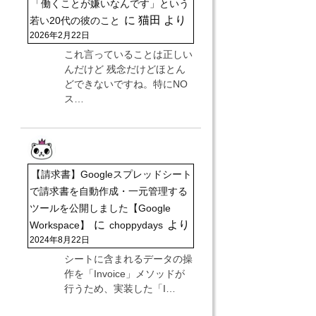
「働くことが嫌いなんです」という
に
猫田
より
若い20代の彼のこと
2026年2月22日
これ言っていることは正しい
んだけど 残念だけどほとん
どできないですね。特にNO
ス…
【請求書】Googleスプレッドシート
で請求書を自動作成・一元管理する
ツールを公開しました【Google
に
より
Workspace】
choppydays
2024年8月22日
シートに含まれるデータの操
作を「Invoice」メソッドが
行うため、実装した「I…