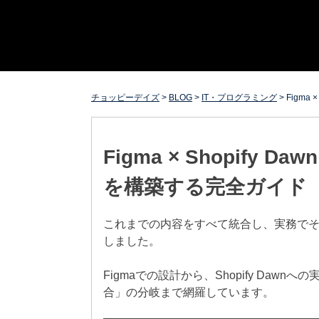
Skip
チョッピーデイズ
EC事業支援・ゼロから軌道にのせる実績あります・ EC
to
事業支援・ECサイト立ち上げ・Webマーケティング・
content
SEO・ホームページ制作・Web開発・アプリ開発・コー
チング チョッピーデイズ ChoppyDays
チョッピーデイズ
>
BLOG
>
IT・プログラミング
>
Figma
Figma × Shopify
を構築する完全ガイド
これまでの内容をすべて統合し、実務で
しました。
Figmaでの設計から、Shopify Dawn
合」の分岐まで網羅しています。