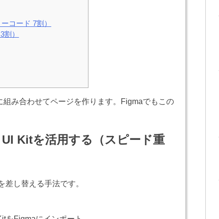
ーコード 7割）
 3割）
うに組み合わせてページを作ります。Figmaでもこの
n UI Kitを活用する（スピード重
字を差し替える手法です。
KitをFigmaにインポート。