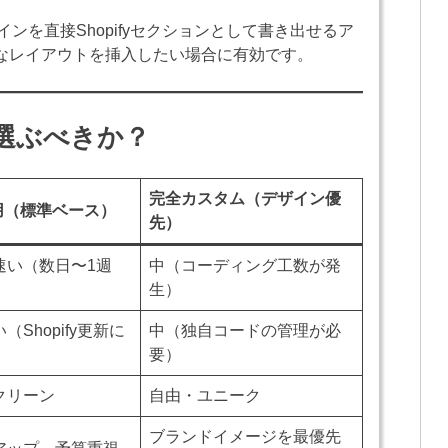
ザインを直接Shopifyセクションとして書き出せるア
なレイアウトを挿入したい場合に有効です。
を選ぶべきか？
完全カスタム（デザイン優
 活用（標準ベース）
先）
速い（数日〜1週
中（コーディング工数が発
生）
（Shopify更新に
中（独自コードの管理が必
要）
クリーン
自由・ユニーク
ブランドイメージを最優先