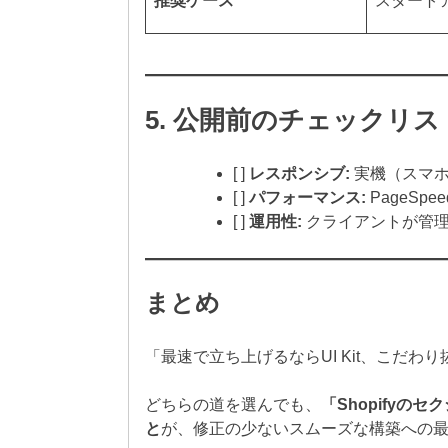
推奨ケース
スタート
5. 公開前のチェックリス
[ ]
レスポンシブ:
実機（スマホ
[ ]
パフォーマンス:
PageSp
[ ]
運用性:
クライアントが管理
まとめ
「最速で立ち上げるならUI Kit、こだわ
どちらの道を選んでも、
「Shopifyの
と
が、修正の少ないスムーズな構築への