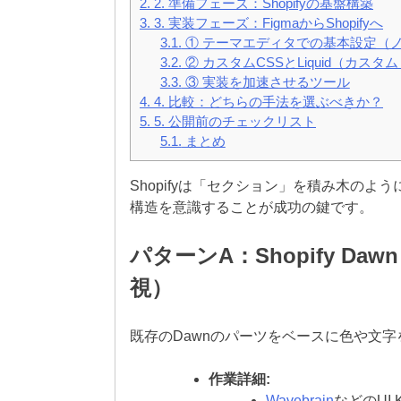
2.
2. 準備フェーズ：Shopifyの基盤構築
3.
3. 実装フェーズ：FigmaからShopifyへ
3.1.
① テーマエディタでの基本設定（ノ
3.2.
② カスタムCSSとLiquid（カスタム
3.3.
③ 実装を加速させるツール
4.
4. 比較：どちらの手法を選ぶべきか？
5.
5. 公開前のチェックリスト
5.1.
まとめ
Shopifyは「セクション」を積み木のよ
構造を意識することが成功の鍵です。
パターンA：Shopify Daw
視）
既存のDawnのパーツをベースに色や文
作業詳細:
Wavebrain
などのUI 