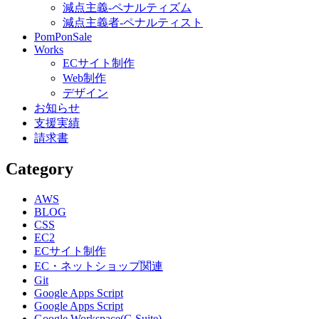
減点主義-ペナルティズム
減点主義者-ペナルティスト
PomPonSale
Works
ECサイト制作
Web制作
デザイン
お知らせ
支援実績
請求書
Category
AWS
BLOG
CSS
EC2
ECサイト制作
EC・ネットショップ関連
Git
Google Apps Script
Google Apps Script
Google Workspace(G Suite)