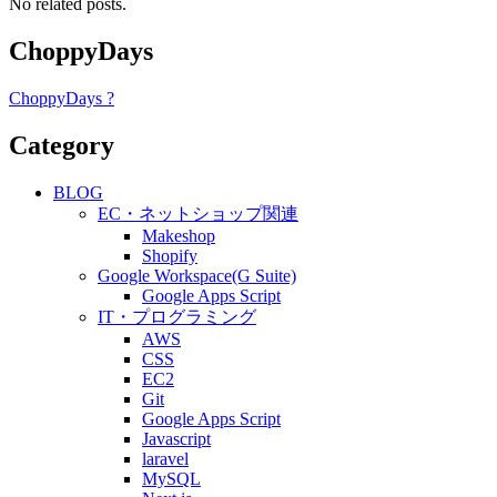
No related posts.
ChoppyDays
ChoppyDays ?
Category
BLOG
EC・ネットショップ関連
Makeshop
Shopify
Google Workspace(G Suite)
Google Apps Script
IT・プログラミング
AWS
CSS
EC2
Git
Google Apps Script
Javascript
laravel
MySQL