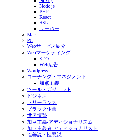
Next.js
Node.js
PHP
React
SSL
サーバー
Mac
PC
Webサービス紹介
Webマーケティング
SEO
Web広告
Wordpress
コーチング・マネジメント
加点主義
ツール・ガジェット
ビジネス
フリーランス
ブラック企業
世界情勢
加点主義-アディショナリズム
加点主義者-アディショナリスト
性善説・性悪説