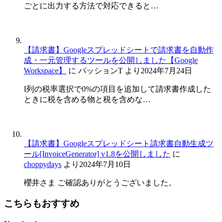
ごとに出力する方法で対応できると…
【請求書】Googleスプレッドシートで請求書を自動作
成・一元管理するツールを公開しました【Google
Workspace】
に
パッションT
より
2024年7月24日
I列の税率選択で0%の項目を追加して請求書作成した
ときに税を含める物と税を含めな…
【請求書】Googleスプレッドシート請求書自動生成ツ
ール[InvoiceGenerator] v1.8を公開しました
に
choppydays
より
2024年7月10日
櫻井さま ご確認ありがとうございました。
こちらもおすすめ