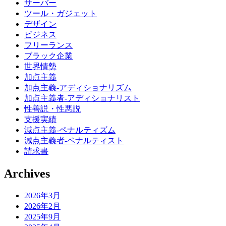
サーバー
ツール・ガジェット
デザイン
ビジネス
フリーランス
ブラック企業
世界情勢
加点主義
加点主義-アディショナリズム
加点主義者-アディショナリスト
性善説・性悪説
支援実績
減点主義-ペナルティズム
減点主義者-ペナルティスト
請求書
Archives
2026年3月
2026年2月
2025年9月