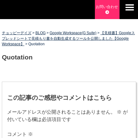
Skip
お問い合わせ
to
チョッピーデイズ
EC事業支援・ゼロから軌道にのせる実績あります・ EC事業
content
支援・ECサイト立ち上げ・Webマーケティング・SEO・ホー
ムページ制作・Web開発・アプリ開発・コーチング チョッピ
チョッピーデイズ
>
BLOG
>
Google Workspace(G Suite)
>
【見積書】Googleス
プレッドシートで見積もり書を自動生成するツールを公開しました【Google
ーデイズ ChoppyDays
Workspace】
>
Quotation
Quotation
投
稿
この記事のご感想やコメントはこちら
ナ
メールアドレスが公開されることはありません。
※
が
ビ
付いている欄は必須項目です
ゲ
コメント
※