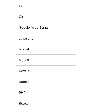
EC2
Git
Google Apps Script
Javascript
laravel
MySQL
Next.js
Node.js
PHP
React