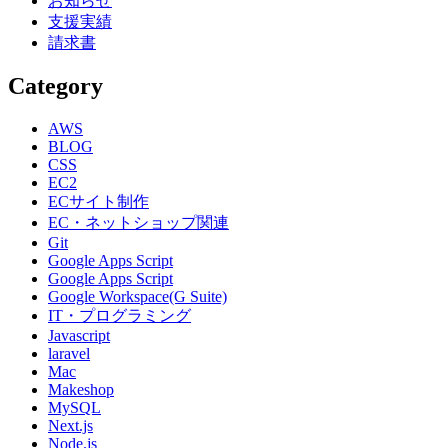
お知らせ
支援実績
請求書
Category
AWS
BLOG
CSS
EC2
ECサイト制作
EC・ネットショップ関連
Git
Google Apps Script
Google Apps Script
Google Workspace(G Suite)
IT・プログラミング
Javascript
laravel
Mac
Makeshop
MySQL
Next.js
Node.js