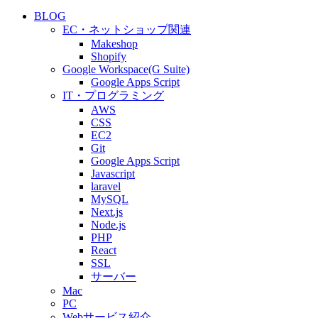
BLOG
EC・ネットショップ関連
Makeshop
Shopify
Google Workspace(G Suite)
Google Apps Script
IT・プログラミング
AWS
CSS
EC2
Git
Google Apps Script
Javascript
laravel
MySQL
Next.js
Node.js
PHP
React
SSL
サーバー
Mac
PC
Webサービス紹介