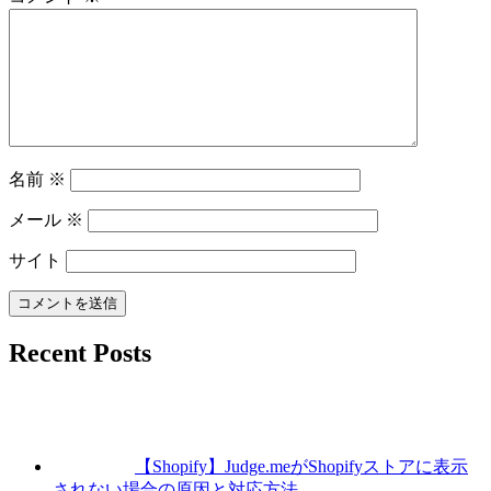
名前
※
メール
※
サイト
Recent Posts
【Shopify】Judge.meがShopifyストアに表示
されない場合の原因と対応方法