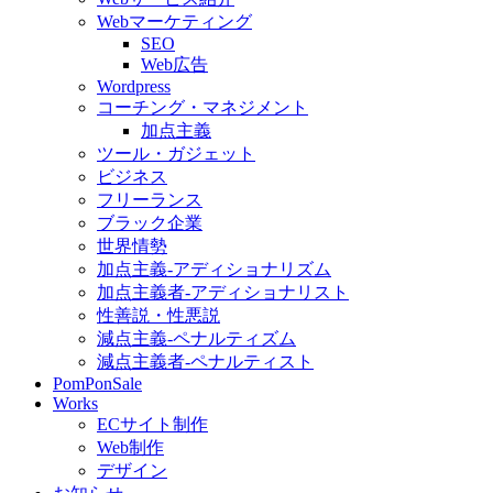
Webマーケティング
SEO
Web広告
Wordpress
コーチング・マネジメント
加点主義
ツール・ガジェット
ビジネス
フリーランス
ブラック企業
世界情勢
加点主義-アディショナリズム
加点主義者-アディショナリスト
性善説・性悪説
減点主義-ペナルティズム
減点主義者-ペナルティスト
PomPonSale
Works
ECサイト制作
Web制作
デザイン