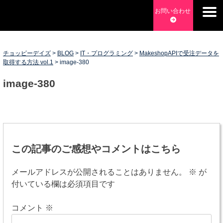
Skip
お問い合わせ
to
チョッピーデイズ
EC事業支援・ゼロから軌道にのせる実績あります・ EC事業
content
支援・ECサイト立ち上げ・Webマーケティング・SEO・ホー
ムページ制作・Web開発・アプリ開発・コーチング チョッピ
チョッピーデイズ
>
BLOG
>
IT・プログラミング
>
MakeshopAPIで受注データを
取得する方法 vol.1
>
image-380
ーデイズ ChoppyDays
image-380
投
稿
この記事のご感想やコメントはこちら
ナ
メールアドレスが公開されることはありません。
※
が
ビ
付いている欄は必須項目です
ゲ
コメント
※
ー