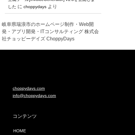
に
より
した
choppydays
岐阜県瑞浪市のホームページ制作・Web開
発・アプリ開発・ITコンサルティング 株式会
社チョッピーデイズ ChoppyDays
choppydays.com
info@choppydays.com
コンテンツ
HOME