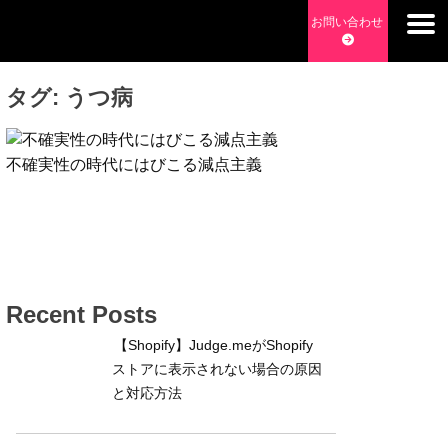
Skip
お問い合わせ
to
チョッピーデイズ
EC事業支援・ゼロから軌道にのせる実績あります・ EC事業
content
支援・ECサイト立ち上げ・Webマーケティング・SEO・ホー
タグ:
うつ病
ムページ制作・Web開発・アプリ開発・コーチング チョッピ
ーデイズ ChoppyDays
不確実性の時代にはびこる減点主義
Recent Posts
【Shopify】Judge.meがShopify
ストアに表示されない場合の原因
と対応方法