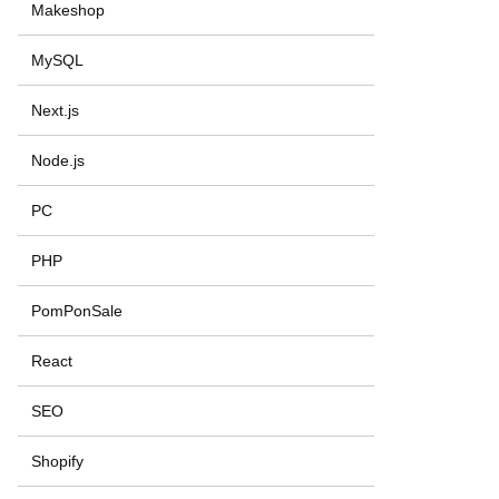
Makeshop
MySQL
Next.js
Node.js
PC
PHP
PomPonSale
React
SEO
Shopify