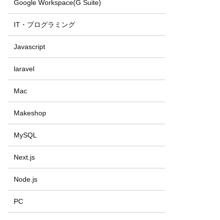
Google Workspace(G Suite)
IT・プログラミング
Javascript
laravel
Mac
Makeshop
MySQL
Next.js
Node.js
PC