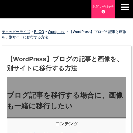
Skip
お問い合わせ
to
チョッピーデイズ
EC事業支援・ゼロから軌道にのせる実績あります・ EC事業
content
支援・ECサイト立ち上げ・Webマーケティング・SEO・ホー
ムページ制作・Web開発・アプリ開発・コーチング チョッピ
チョッピーデイズ
>
BLOG
>
Wordpress
>
【WordPress】ブログの記事と画像
を、別サイトに移行する方法
ーデイズ ChoppyDays
【WordPress】ブログの記事と画像を、
別サイトに移行する方法
ブログ記事を移行する場合に、画像
も一緒に移行したい
コンテンツ