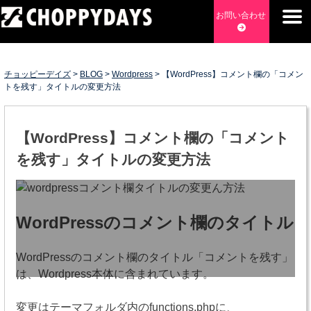
Skip
お問い合わせ
to
content
チョッピーデイズ
EC事業支援・ゼロから軌道にのせる実績あります・ EC事業
支援・ECサイト立ち上げ・Webマーケティング・SEO・ホー
チョッピーデイズ
>
BLOG
>
Wordpress
>
【WordPress】コメント欄の「コメン
ムページ制作・Web開発・アプリ開発・コーチング チョッピ
トを残す」タイトルの変更方法
ーデイズ ChoppyDays
【WordPress】コメント欄の「コメント
を残す」タイトルの変更方法
WordPressのコメント欄のタイトル
WordPressのコメント欄のタイトル「コメントを残す」
は、Wordpress本体に含まれています。
変更はテーマフォルダ内のfunctions.phpに、