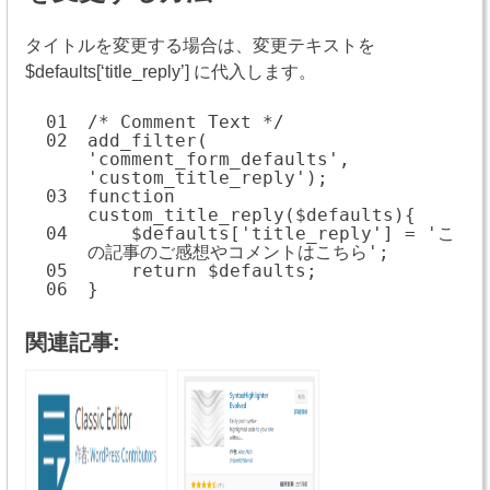
タイトルを変更する場合は、変更テキストを
$defaults[‘title_reply’] に代入します。
01
/* Comment Text */
02
add_filter(
'comment_form_defaults',
'custom_title_reply');
03
function
custom_title_reply($defaults){
04
$defaults['title_reply'] = 'こ
の記事のご感想やコメントはこちら';
05
return $defaults;
06
}
関連記事: