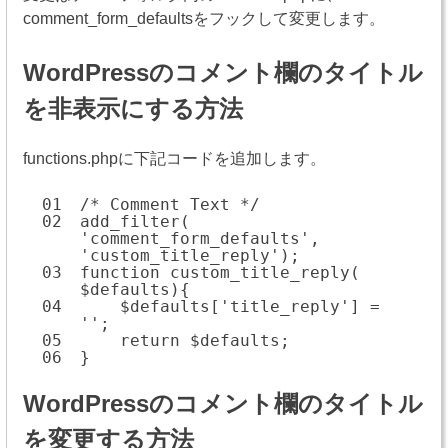
comment_form_defaultsをフックして変更します。
WordPressのコメント欄のタイトル
を非表示にする方法
functions.phpに下記コードを追加します。
01
/* Comment Text */
02
add_filter(
'comment_form_defaults',
'custom_title_reply');
03
function custom_title_reply(
$defaults){
04
$defaults['title_reply'] =
'';
05
return $defaults;
06
}
WordPressのコメント欄のタイトル
を変更する方法