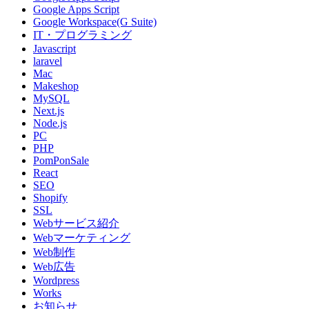
Google Apps Script
Google Workspace(G Suite)
IT・プログラミング
Javascript
laravel
Mac
Makeshop
MySQL
Next.js
Node.js
PC
PHP
PomPonSale
React
SEO
Shopify
SSL
Webサービス紹介
Webマーケティング
Web制作
Web広告
Wordpress
Works
お知らせ