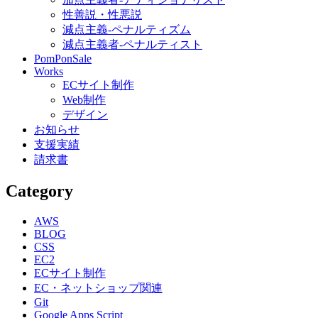
性善説・性悪説
減点主義-ペナルティズム
減点主義者-ペナルティスト
PomPonSale
Works
ECサイト制作
Web制作
デザイン
お知らせ
支援実績
請求書
Category
AWS
BLOG
CSS
EC2
ECサイト制作
EC・ネットショップ関連
Git
Google Apps Script