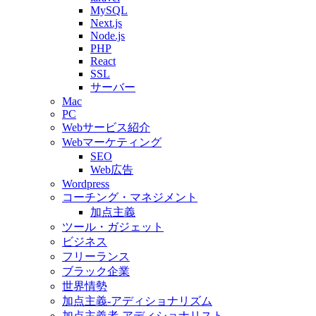
MySQL
Next.js
Node.js
PHP
React
SSL
サーバー
Mac
PC
Webサービス紹介
Webマーケティング
SEO
Web広告
Wordpress
コーチング・マネジメント
加点主義
ツール・ガジェット
ビジネス
フリーランス
ブラック企業
世界情勢
加点主義-アディショナリズム
加点主義者-アディショナリスト