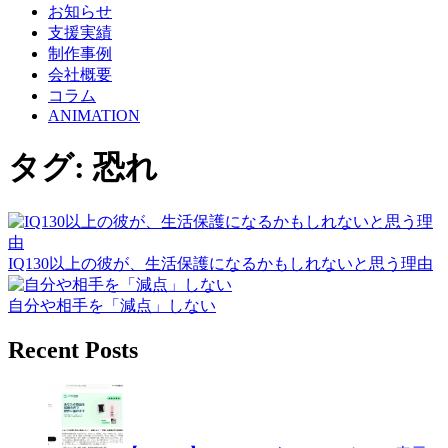
お知らせ
支援実績
制作事例
会社概要
コラム
ANIMATION
タグ:
恐れ
IQ130以上の彼が、生活保護になるかもしれないと思う理由
自分や相手を「減点」しない
Recent Posts