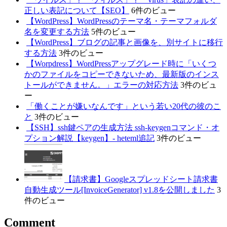
正しい表記について【SEO】
6件のビュー
【WordPress】WordPressのテーマ名・テーマフォルダ
名を変更する方法
5件のビュー
【WordPress】ブログの記事と画像を、別サイトに移行
する方法
3件のビュー
【Worpdress】WordPressアップグレード時に「いくつ
かのファイルをコピーできないため、最新版のインス
トールができません。」エラーの対応方法
3件のビュ
ー
「働くことが嫌いなんです」という若い20代の彼のこ
と
3件のビュー
【SSH】ssh鍵ペアの生成方法 ssh-keygenコマンド・オ
プション解説【keygen】- heteml追記
3件のビュー
【請求書】Googleスプレッドシート請求書
自動生成ツール[InvoiceGenerator] v1.8を公開しました
3
件のビュー
Comment