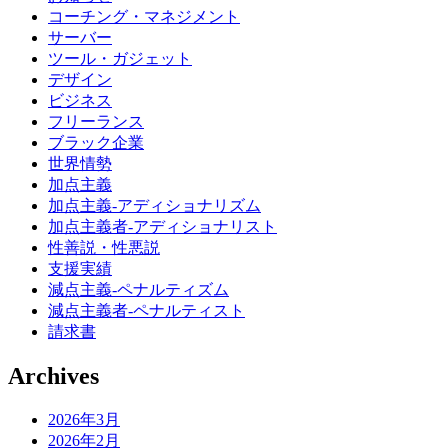
コーチング・マネジメント
サーバー
ツール・ガジェット
デザイン
ビジネス
フリーランス
ブラック企業
世界情勢
加点主義
加点主義-アディショナリズム
加点主義者-アディショナリスト
性善説・性悪説
支援実績
減点主義-ペナルティズム
減点主義者-ペナルティスト
請求書
Archives
2026年3月
2026年2月