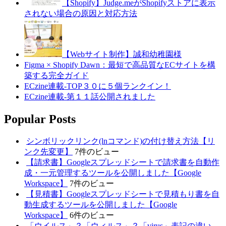
【Shopify】Judge.meがShopifyストアに表示
されない場合の原因と対応方法
【Webサイト制作】誠和幼稚園様
Figma × Shopify Dawn：最短で高品質なECサイトを構
築する完全ガイド
ECzine連載-TOP３０に５個ランクイン！
ECzine連載-第１１話公開されました
Popular Posts
シンボリックリンク(lnコマンド)の付け替え方法【リ
ンク先変更】
7件のビュー
【請求書】Googleスプレッドシートで請求書を自動作
成・一元管理するツールを公開しました【Google
Workspace】
7件のビュー
【見積書】Googleスプレッドシートで見積もり書を自
動生成するツールを公開しました【Google
Workspace】
6件のビュー
「ウイルス」？「ウィルス」？「virus」表記の違い、