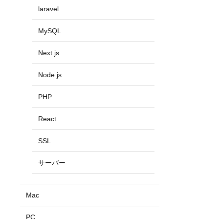
laravel
MySQL
Next.js
Node.js
PHP
React
SSL
サーバー
Mac
PC