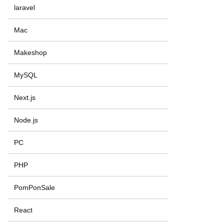
laravel
Mac
Makeshop
MySQL
Next.js
Node.js
PC
PHP
PomPonSale
React