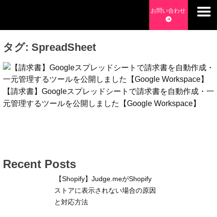
Skip
お問い合わせ
to
チョッピーデイズ
EC事業支援・ゼロから軌道にのせる実績あります・ EC事業
content
支援・ECサイト立ち上げ・Webマーケティング・SEO・ホー
タグ:
SpreadSheet
ムページ制作・Web開発・アプリ開発・コーチング チョッピ
ーデイズ ChoppyDays
【請求書】Googleスプレッドシートで請求書を自動作成・一
元管理するツールを公開しました【Google Workspace】
Recent Posts
【Shopify】Judge.meがShopify
ストアに表示されない場合の原因
と対応方法