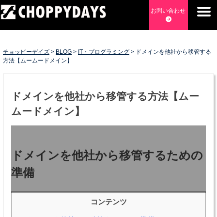
Skip
お問い合わせ
to
content
チョッピーデイズ
EC事業支援・ゼロから軌道にのせる実績あります・ EC事業
支援・ECサイト立ち上げ・Webマーケティング・SEO・ホー
チョッピーデイズ
>
BLOG
>
IT・プログラミング
>
ドメインを他社から移管する
ムページ制作・Web開発・アプリ開発・コーチング チョッピ
方法【ムームードメイン】
ーデイズ ChoppyDays
ドメインを他社から移管する方法【ムー
ムードメイン】
ドメインを他社から移管するための
準備
コンテンツ