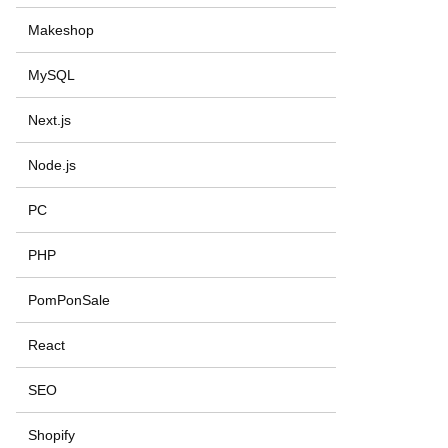
Makeshop
MySQL
Next.js
Node.js
PC
PHP
PomPonSale
React
SEO
Shopify